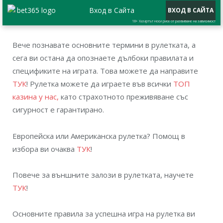
Вход в Сайта
ВХОД В САЙТА
18+ Хазартът носи риск от развиване на зависимост
Вече познавате основните термини в рулетката, а
сега ви остана да опознаете дълбоки правилата и
спецификите на играта. Това можете да направите
ТУК
! Рулетка можете да играете във всички
ТОП
казина у нас,
като страхотното преживяване със
сигурност е гарантирано.
Европейска или Американска рулетка? Помощ в
избора ви очаква
ТУК
!
Повече за външните залози в рулетката, научете
ТУК
!
Основните правила за успешна игра на рулетка ви