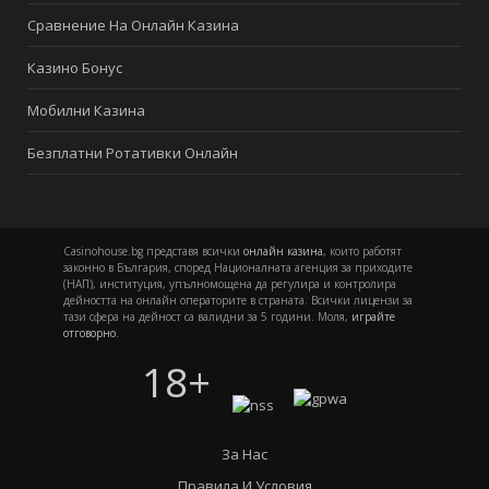
Сравнение На Онлайн Казина
Казино Бонус
Мобилни Казина
Безплатни Ротативки Онлайн
Casinohouse.bg представя всички
онлайн казина
, които работят
законно в България, според Националната агенция за приходите
(НАП), институция, упълномощена да регулира и контролира
дейността на онлайн операторите в страната. Всички лицензи за
тази сфера на дейност са валидни за 5 години. Моля,
играйте
отговорно
.
18+
За Нас
Правила И Условия