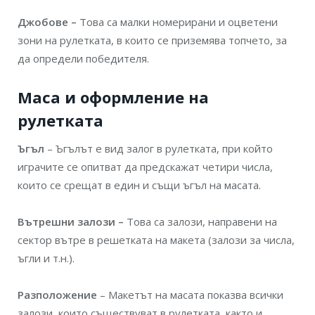
Джобове –
Това са малки номерирани и оцветени
зони на рулетката, в които се приземява топчето, за
да определи победителя.
Маса и оформление на
рулетката
Ъгъл
– Ъгълът е вид залог в рулетката, при който
играчите се опитват да предскажат четири числа,
които се срещат в един и същи ъгъл на масата.
Вътрешни залози –
Това са залози, направени на
сектор вътре в решетката на макета (залози за числа,
ъгли и т.н.).
Разположение
– Макетът на масата показва всички
залози, които съществуват в рулетката, както и