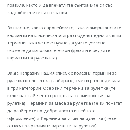
правила, както и да впечатлите съиграчите си със
задълбочените си познания.
За щастие, както европейските, така и американските
варианти на класическата игра споделят едни и същи
термини, така че не е нужно да учите усилено
(можете да използвате някои фрази и в редките
варианти на рулетката).
За да направим нашия списък с полезни термини за
рулетка по-лесен за разбиране, сме ги разпределили
в три категории:
Основни термини за рулетка
(те
включват най-често срещаната терминология за
рулетка),
Термини за маса за рулетка
(те ви помагат
да разберете по-добре масата и нейното
оформление) и
Термини за игри на рулетка
(те се
отнасят за различни варианти на рулетка).