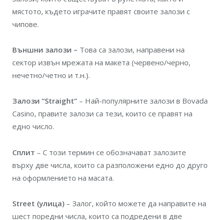
мястото, където играчите правят своите залози с
чипове.
Външни залози –
Това са залози, направени на
сектор извън мрежата на макета (червено/черно,
нечетно/четно и т.н.).
Залози “Straight”
– Най-популярните залози в Bovada
Casino, правите залози са тези, които се правят на
едно число.
Сплит
– С този термин се обозначават залозите
върху две числа, които са разположени едно до друго
на оформлението на масата.
Street (улица)
– Залог, който можете да направите на
шест поредни числа, които са подредени в две