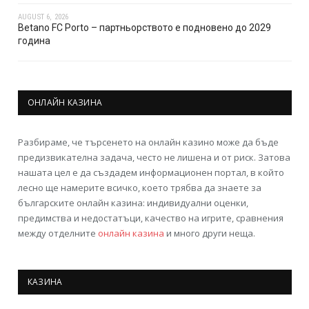
AUGUST 6, 2026
Betano FC Porto – партньорството е подновено до 2029
година
ОНЛАЙН КАЗИНА
Разбираме, че търсенето на онлайн казино може да бъде
предизвикателна задача, често не лишена и от риск. Затова
нашата цел е да създадем информационен портал, в който
лесно ще намерите всичко, което трябва да знаете за
българските онлайн казина: индивидуални оценки,
предимства и недостатъци, качество на игрите, сравнения
между отделните
онлайн казина
и много други неща.
КАЗИНА