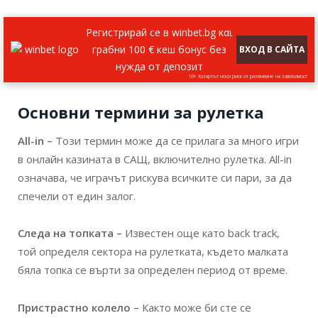
Регистрирай се в winbet.bg και
грабни 100 € кеш бонус без
ВХОД В САЙТА
нужда от депозит
18+ Хазартът носи риск от развиване на зависимост
Основни термини за рулетка
All-in –
Този термин може да се прилага за много игри
в онлайн казината в САЩ, включително рулетка. All-in
означава, че играчът рискува всичките си пари, за да
спечели от един залог.
Следа на топката –
Известен още като back track,
той определя сектора на рулетката, където малката
бяла топка се върти за определен период от време.
Пристрастно колело –
Както може би сте се