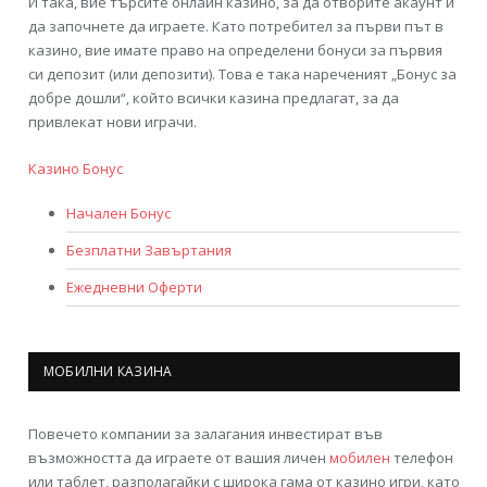
И така, вие търсите онлайн казино, за да отворите акаунт и
да започнете да играете. Като потребител за първи път в
казино, вие имате право на определени бонуси за първия
си депозит (или депозити). Това е така нареченият „Бонус за
добре дошли“, който всички казина предлагат, за да
привлекат нови играчи.
Казино Бонус
Начален Бонус
Безплатни Завъртания
Ежедневни Оферти
МОБИЛНИ КАЗИНА
Повечето компании за залагания инвестират във
възможността да играете от вашия личен
мобилен
телефон
или таблет, разполагайки с широка гама от казино игри, като