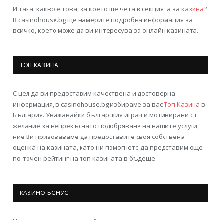
И така, какво е това, за което ще чета в секцията за
казина
?
В casinohouse.bg ще намерите подробна информация за
всичко, което може да ви интересува за онлайн казината.
ТОП КАЗИНА
С цел да ви предоставим качествена и достоверна
информация, в casinohouse.bg избираме за вас
Топ Казина
в
България. Уважавайки българския играч и мотивирани от
желание за непрекъснато подобряване на нашите услуги,
ние Ви призоваваме да предоставите своя собствена
оценка на казината, като ни помогнете да представим още
по-точен рейтинг на топ казината в бъдеще.
КАЗИНО БОНУС