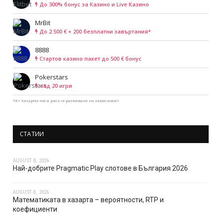
До 300% бонус за Казино и Live Казино
MrBit
До 2.500 € + 200 безплатни завъртания*
8888
Cтартов казино пакет до 500 € бонус
Pokerstars
над 20 игри
18+ Хазартът носи риск от развиване на зависимост
СТАТИИ
AUGUST 8, 2026
Най-добрите Pragmatic Play слотове в България 2026
AUGUST 8, 2026
Математиката в хазарта – вероятности, RTP и
коефициенти