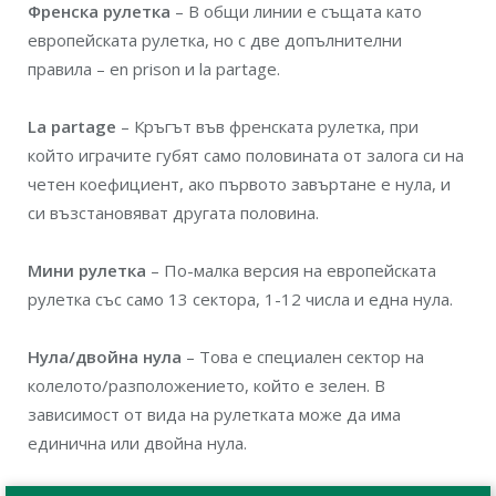
Френска рулетка
– В общи линии е същата като
европейската рулетка, но с две допълнителни
правила – en prison и la partage.
La partage
– Кръгът във френската рулетка, при
който играчите губят само половината от залога си на
четен коефициент, ако първото завъртане е нула, и
си възстановяват другата половина.
Мини рулетка
– По-малка версия на европейската
рулетка със само 13 сектора, 1-12 числа и една нула.
Нула/двойна нула
– Това е специален сектор на
колелото/разположението, който е зелен. В
зависимост от вида на рулетката може да има
единична или двойна нула.