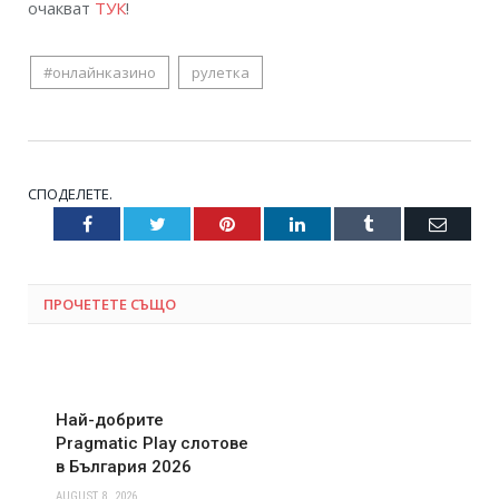
очакват
ТУК
!
#онлайнказино
рулетка
СПОДЕЛЕТЕ.
Facebook
Twitter
Pinterest
LinkedIn
Tumblr
Email
ПРОЧЕТЕТЕ СЪЩО
Най-добрите
Pragmatic Play слотове
в България 2026
AUGUST 8, 2026