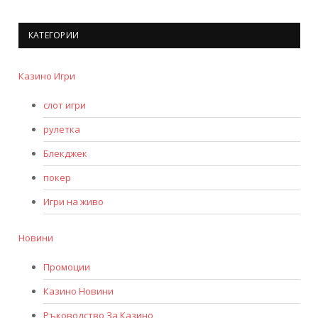
КАТЕГОРИИ
Казино Игри
слот игри
рулетка
Блекджек
покер
Игри на живо
Новини
Промоции
Казино Новини
Ръководство За Казино