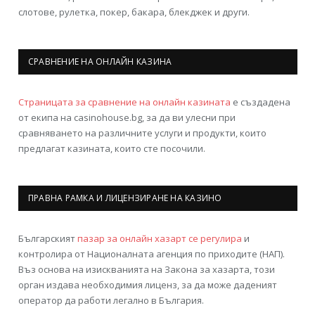
слотове, рулетка, покер, бакара, блекджек и други.
СРАВНЕНИЕ НА ОНЛАЙН КАЗИНА
Страницата за сравнение на онлайн казината
е създадена
от екипа на casinohouse.bg, за да ви улесни при
сравняването на различните услуги и продукти, които
предлагат казината, които сте посочили.
ПРАВНА РАМКА И ЛИЦЕНЗИРАНЕ НА КАЗИНО
Българският
пазар за онлайн хазарт се регулира
и
контролира от Националната агенция по приходите (НАП).
Въз основа на изискванията на Закона за хазарта, този
орган издава необходимия лиценз, за да може даденият
оператор да работи легално в България.