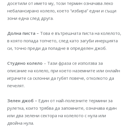
досетили от името му, този термин означава леко
небалансирано колело, което “избира” едни и същи
зони една след друга.
Долна писта –
Това е вътрешната писта на колелото,
в която попада топчето, след като загуби инерцията
си, точно преди да попадне в определен джоб.
Студено колело
– Тази фраза се използва за
описание на колело, при което наземните или онлайн
играчите са склонни да губят повече, отколкото да
печелят.
Зелен джоб –
Един от най-полезните термини за
рулетка, които трябва да запомните, означава един
или два зелени сектора на колелото с нула или
двойна нула.