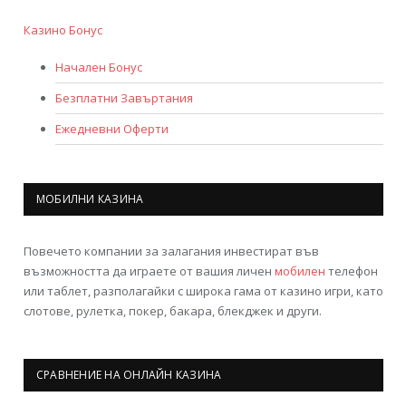
Казино Бонус
Начален Бонус
Безплатни Завъртания
Ежедневни Оферти
МОБИЛНИ КАЗИНА
Повечето компании за залагания инвестират във
възможността да играете от вашия личен
мобилен
телефон
или таблет, разполагайки с широка гама от казино игри, като
слотове, рулетка, покер, бакара, блекджек и други.
СРАВНЕНИЕ НА ОНЛАЙН КАЗИНА