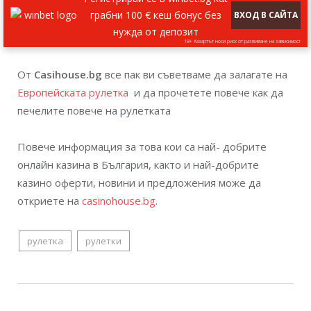
грабни 100 € кеш бонус без
ВХОД В САЙТА
нужда от депозит
18+ Хазартът носи риск от развиване на зависимост
От
Casihouse.bg
все пак ви съветваме да залагате на
Европейската рулетка
и да прочетете повече как да
печелите повече на рулетката
Повече информация за това кои са най- добрите
онлайн казина в България, както и най-добрите
казино оферти, новини и предложения може да
откриете на
casinohouse.bg
.
рулетка
рулетки