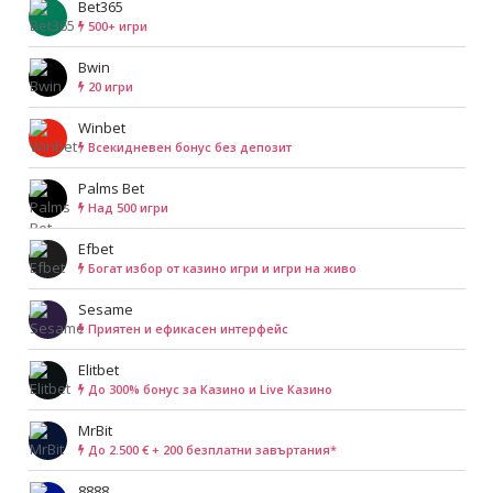
Bet365
500+ игри
Bwin
20 игри
Winbet
Всекидневен бонус без депозит
Palms Bet
Над 500 игри
Efbet
Богат избор от казино игри и игри на живо
Sesame
Приятен и ефикасен интерфейс
Elitbet
До 300% бонус за Казино и Live Казино
MrBit
До 2.500 € + 200 безплатни завъртания*
8888