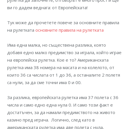
рулетка да започнете, отговорът е много прост и ще
ви го дадем веднага: от Европейската!
Тук може да прочетете повече за основните правила
на рулетката
основните правила на рулетката
Има една малка, но съществена разлика, която
добавя едно малко предимство за играла, който играе
на европейска рулетка. Кое е то? Американската
рулетка има 38 номера на масата и на колелото, от
които 36 са числата от 1 до 36, а останалите 2 полетя
са нули, за да сме точни има 0 и 00.
За разлика, европейската рулетка има 37 полета с 36
числа и само едно една нула 0. И само този факт е
достатъчен, за да намали предимството на живото
казино пред играча. Логично, след като в
американската рулетка има две полета с нула,