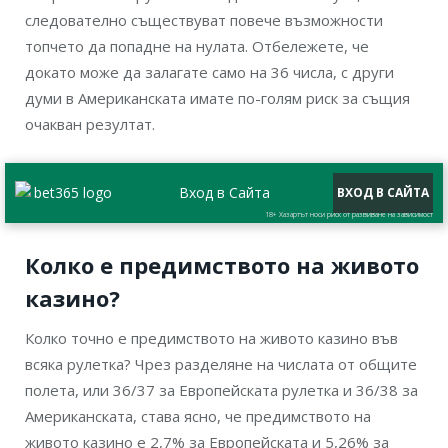
следователно съществуват повече възможности
топчето да попадне на нулата. Отбележете, че
докато може да залагате само на 36 числа, с други
думи в Американската имате по-голям риск за същия
очакван резултат.
Вход в Сайта
ВХОД В САЙТА
18+ Хазартът носи риск от развиване на зависимост
Колко е предимството на живото
казино?
Колко точно е предимството на живото казино във
всяка рулетка? Чрез разделяне на числата от общите
полета, или 36/37 за Европейската рулетка и 36/38 за
Американската, става ясно, че предимството на
живото казино е 2,7% за Европейската и 5,26% за