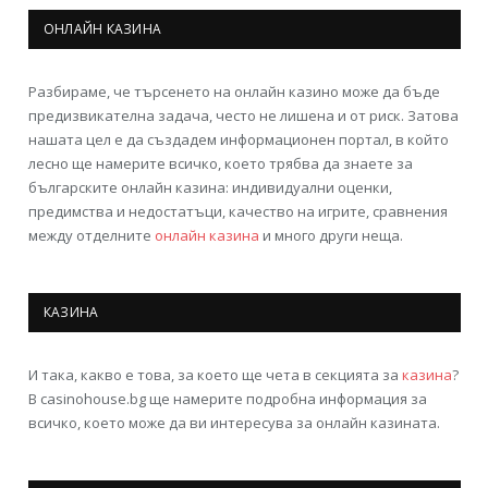
ОНЛАЙН КАЗИНА
Разбираме, че търсенето на онлайн казино може да бъде
предизвикателна задача, често не лишена и от риск. Затова
нашата цел е да създадем информационен портал, в който
лесно ще намерите всичко, което трябва да знаете за
българските онлайн казина: индивидуални оценки,
предимства и недостатъци, качество на игрите, сравнения
между отделните
онлайн казина
и много други неща.
КАЗИНА
И така, какво е това, за което ще чета в секцията за
казина
?
В casinohouse.bg ще намерите подробна информация за
всичко, което може да ви интересува за онлайн казината.