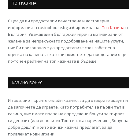
ТОП КАЗИНА
С цел да ви предоставим качествена и достоверна
информация, в casinohouse.bg избираме за вас
Топ Казина
в
България. Уважавайки българския играч и мотивирани от
желание за непрекъснато подобряване на нашите услуги,
ние Ви призоваваме да предоставите своя собствена
оценка на казината, като ни помогнете да представим още
по-точен рейтинг на топ казината в бъдеще.
КАЗИНО БОНУС
И така, вие търсите онлайн казино, за да отворите акаунт и
да започнете да играете. Като потребител за първи път в
казино, вие имате право на определени бонуси за първия
си депозит (или депозити). Това е така нареченият „Бонус за
добре дошли“, който всички казина предлагат, за да
привлекат нови играчи.