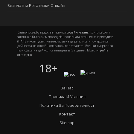
Безплатни Ротативки Онлайн
Casinohouse.bg представя всички
онлайн казина
, които работят
законно в България, според Националната агенция за приходите
(НАП), институция, упълномощена да регулира и контролира
дейността на онлайн операторите в страната. Всички лицензи за
тази сфера на дейност са валидни за 5 години. Моля,
играйте
отговорно
.
18+
За Нас
Правила И Условия
Политика За Поверителност
Контакт
Sitemap