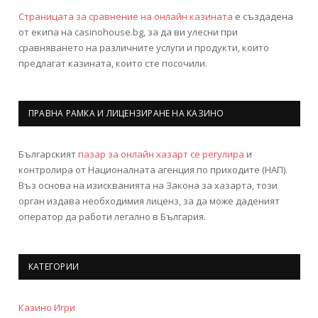
Страницата за сравнение на онлайн казината
е създадена
от екипа на casinohouse.bg, за да ви улесни при
сравняването на различните услуги и продукти, които
предлагат казината, които сте посочили.
ПРАВНА РАМКА И ЛИЦЕНЗИРАНЕ НА КАЗИНО
Българският
пазар за онлайн хазарт се регулира
и
контролира от Националната агенция по приходите (НАП).
Въз основа на изискванията на Закона за хазарта, този
орган издава необходимия лиценз, за да може даденият
оператор да работи легално в България.
КАТЕГОРИИ
Казино Игри