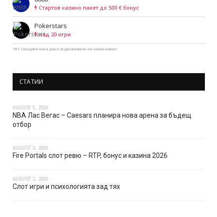
Cтартов казино пакет до 500 € бонус
Pokerstars
над 20 игри
18+ Хазартът носи риск от развиване на зависимост
СТАТИИ
AUGUST 5, 2026
NBA Лас Вегас – Caesars планира нова арена за бъдещ
отбор
AUGUST 3, 2026
Fire Portals слот ревю – RTP, бонус и казина 2026
AUGUST 2, 2026
Слот игри и психологията зад тях