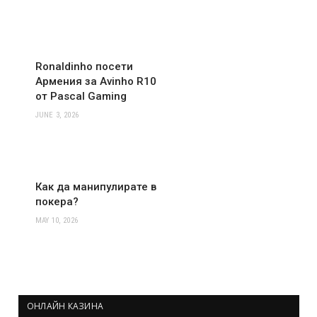
Ronaldinho посети
Армения за Avinho R10
от Pascal Gaming
JUNE 3, 2026
Как да манипулирате в
покера?
MAY 10, 2026
ОНЛАЙН КАЗИНА