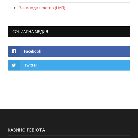
Законодателство (НАП)
СОЦИАЛНА МЕДИЯ
Facebook
Twitter
КАЗИНО РЕВЮТА