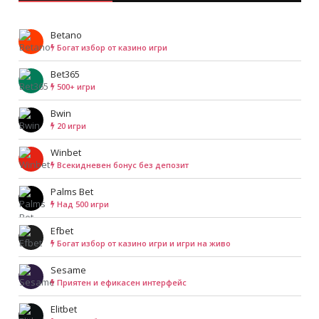
Betano
Богат избор от казино игри
Bet365
500+ игри
Bwin
20 игри
Winbet
Всекидневен бонус без депозит
Palms Bet
Над 500 игри
Efbet
Богат избор от казино игри и игри на живо
Sesame
Приятен и ефикасен интерфейс
Elitbet