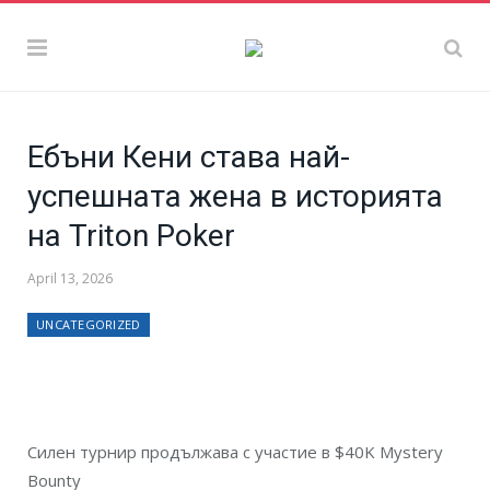
Ебъни Кени става най-
успешната жена в историята
на Triton Poker
April 13, 2026
UNCATEGORIZED
Силен турнир продължава с участие в $40K Mystery
Bounty