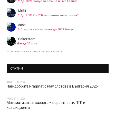
До 300% бонус за Казино и Live Казино
MrBit
До 2.500 € + 200 безплатни завъртания*
8888
Cтартов казино пакет до 500 € бонус
Pokerstars
над 20 игри
18+ Хазартът носи риск от развиване на зависимост
СТАТИИ
AUGUST 8, 2026
Най-добрите Pragmatic Play слотове в България 2026
AUGUST 8, 2026
Математиката в хазарта – вероятности, RTP и
коефициенти