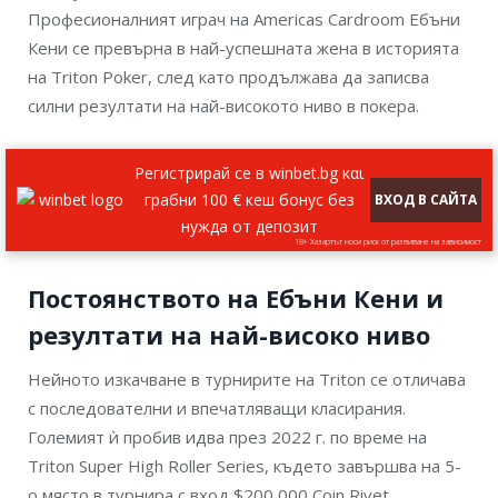
Професионалният играч на Americas Cardroom Ебъни
Кени се превърна в най-успешната жена в историята
на Triton Poker, след като продължава да записва
силни резултати на най-високото ниво в покера.
Регистрирай се в winbet.bg και
грабни 100 € кеш бонус без
ВХОД В САЙТА
нужда от депозит
18+ Хазартът носи риск от развиване на зависимост
Постоянството на Ебъни Кени и
резултати на най-високо ниво
Нейното изкачване в турнирите на Triton се отличава
с последователни и впечатляващи класирания.
Големият ѝ пробив идва през 2022 г. по време на
Triton Super High Roller Series, където завършва на 5-
о място в турнира с вход $200,000 Coin Rivet