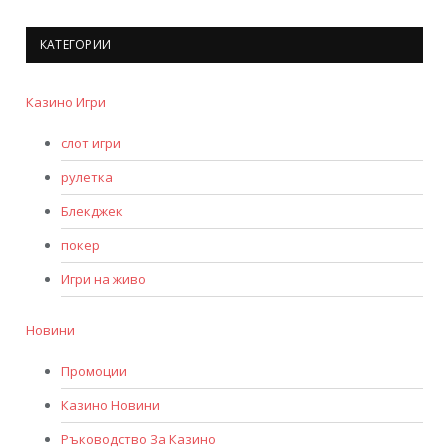
КАТЕГОРИИ
Казино Игри
слот игри
рулетка
Блекджек
покер
Игри на живо
Новини
Промоции
Казино Новини
Ръководство За Казино