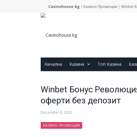
Casinohouse.bg
|
Казино Промоции
|
Winbet 
Начална
Казина
Топ Казина
Каз
Winbet Бонус Революци
оферти без депозит
December 6, 2025
КАЗИНО ПРОМОЦИИ