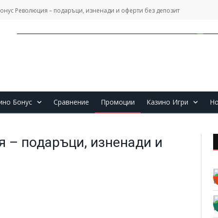
Бонус Революция – подаръци, изненади и оферти без депозит
ино Бонус
Сравнение
Промоции
Казино Игри
Но
я – подаръци, изненади и