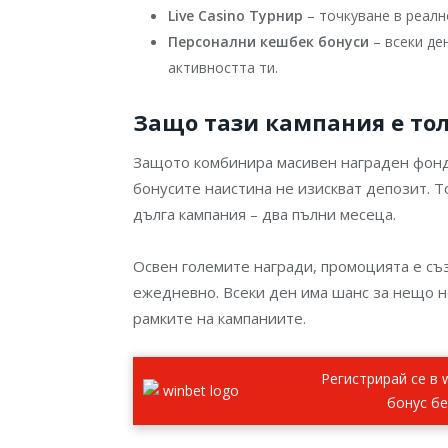
Live Casino Турнир
– точкуване в реално
Персонални кешбек бонуси
– всеки де
активността ти.
Защо тази кампания е то
Защото комбинира масивен награден фонд,
бонусите наистина не изискват депозит. Т
дълга кампания – два пълни месеца.
Освен големите награди, промоцията е съ
ежедневно. Всеки ден има шанс за нещо н
рамките на кампаниите.
Регистрирай се в w
бонус бе