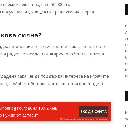
 време и кеш награди до 50 000 лв.
н получаваш индивидуални предложения според
Р
д
лкова силна?
л
с
 разнообразие от активности и факта, че много от
щ
ова рядко се вижда в България, особено в толкова
б
о
и
здадена така, че да поддържа интереса на играчите
к
ово, а Winbet обещава допълнителни изненади в
inbet.bg και грабни 100 € кеш
ВХОД В САЙТА
И
з нужда от депозит
з
18+ Хазартът носи риск от развиване на зависимост
п