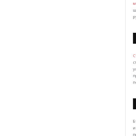
м
ш
р
С
с
у
п
п
Б
и
п