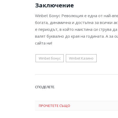
Заключение
Winbet Бонус Революция е една от най-впе
богата, динамична и достъпна за всички ак
е периодът, в който наистина си струва д
валят буквално до края на годината. А за
сайта ни!
Winbet бонус
Winbet Казино
СПОДЕЛЕТЕ.
ПРОЧЕТЕТЕ СЪЩО