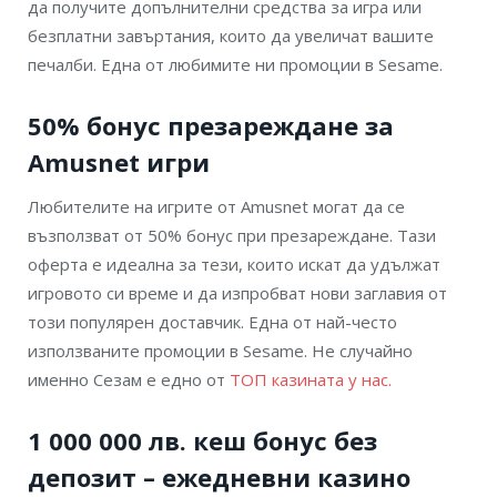
да получите допълнителни средства за игра или
безплатни завъртания, които да увеличат вашите
печалби. Една от любимите ни промоции в Sesame.
50% бонус презареждане за
Amusnet игри
Любителите на игрите от Amusnet могат да се
възползват от 50% бонус при презареждане. Тази
оферта е идеална за тези, които искат да удължат
игровото си време и да изпробват нови заглавия от
този популярен доставчик. Една от най-често
използваните промоции в Sesame. Не случайно
именно Сезам е едно от
ТОП казината у нас.
1 000 000 лв. кеш бонус без
депозит – ежедневни казино