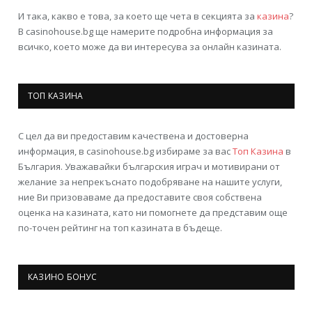
И така, какво е това, за което ще чета в секцията за
казина
?
В casinohouse.bg ще намерите подробна информация за
всичко, което може да ви интересува за онлайн казината.
ТОП КАЗИНА
С цел да ви предоставим качествена и достоверна
информация, в casinohouse.bg избираме за вас
Топ Казина
в
България. Уважавайки българския играч и мотивирани от
желание за непрекъснато подобряване на нашите услуги,
ние Ви призоваваме да предоставите своя собствена
оценка на казината, като ни помогнете да представим още
по-точен рейтинг на топ казината в бъдеще.
КАЗИНО БОНУС