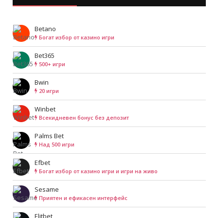
Betano
Богат избор от казино игри
Bet365
500+ игри
Bwin
20 игри
Winbet
Всекидневен бонус без депозит
Palms Bet
Над 500 игри
Efbet
Богат избор от казино игри и игри на живо
Sesame
Приятен и ефикасен интерфейс
Elitbet