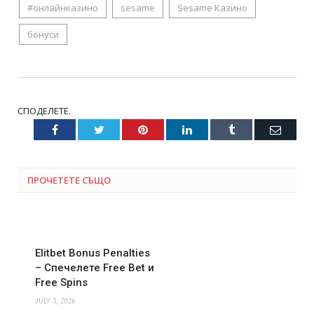
#онлайнказино
sesame
Sesame Казино
бонуси
СПОДЕЛЕТЕ.
Facebook
Twitter
Pinterest
LinkedIn
Tumblr
Email
ПРОЧЕТЕТЕ СЪЩО
Elitbet Bonus Penalties
– Спечелете Free Bet и
Free Spins
JULY 3, 2026