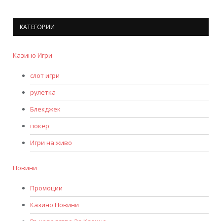
КАТЕГОРИИ
Казино Игри
слот игри
рулетка
Блекджек
покер
Игри на живо
Новини
Промоции
Казино Новини