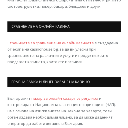
или таблет, разполагайки с широка гама от казино игри, като
слотове, рулетка, покер, бакара, блекджек и други.
СРАВНЕНИЕ НА ОНЛАЙН КАЗИНА
Страницата за сравнение на онлайн казината
е създадена
от екипа на casinohouse.bg, за да ви улесни при
сравняването на различните услуги и продукти, които
предлагат казината, които сте посочили.
ПРАВНА РАМКА И ЛИЦЕНЗИРАНЕ НА КАЗИНО
Българският
пазар за онлайн хазарт се регулира
и
контролира от Националната агенция по приходите (НАП).
Въз основа на изискванията на Закона за хазарта, този
орган издава необходимия лиценз, за да може даденият
оператор да работи легално в България.