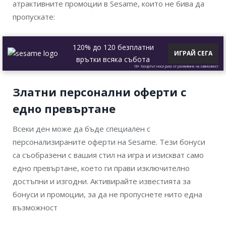
атрактивните промоции в Sesame, които не бива да
пропускате:
120% до 120 безплатни
ИГРАЙ CЕГА
врътки всяка събота
18+ Хазартът носи риск от развиване на зависимост
Златни персонални оферти с
едно превъртане
Всеки ден може да бъде специален с
персонализираните оферти на Sesame. Тези бонуси
са съобразени с вашия стил на игра и изискват само
едно превъртане, което ги прави изключително
достъпни и изгодни. Активирайте известията за
бонуси и промоции, за да не пропуснете нито една
възможност