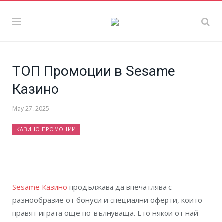
ТОП Промоции в Sesame
Казино
May 27, 2025
КАЗИНО ПРОМОЦИИ
Sesame Казино
продължава да впечатлява с
разнообразие от бонуси и специални оферти, които
правят играта още по-вълнуваща. Ето някои от най-