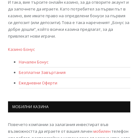
И така, вие търсите онлайн казино, за да отворите акаунт и
да започнете да играете. Като потребител за първи път в
казино, вие имате право на определени бонуси за първия
си депозит (или депозити). Това е така нареченият „Бонус за
добре дошли“, който всички казина предлагат, за да
привлекат нови играчи.
Казино Бонус
Начален Бонус
Безплатни Завъртания
Ежедневни Оферти
МОБИЛНИ КАЗИНА
Повечето компании за залагания инвестират във
възможността да играете от вашия личен
мобилен
телефон