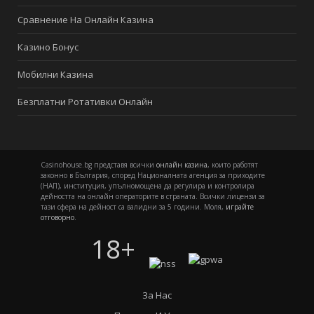
Сравнение На Онлайн Казина
Казино Бонус
Мобилни Казина
Безплатни Ротативки Онлайн
Casinohouse.bg представя всички
онлайн казина
, които работят
законно в България, според Националната агенция за приходите
(НАП), институция, упълномощена да регулира и контролира
дейността на онлайн операторите в страната. Всички лицензи за
тази сфера на дейност са валидни за 5 години. Моля,
играйте
отговорно
.
18+
За Нас