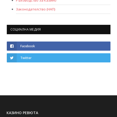
Ръководство За Казино
Законодателство (НАП)
СОЦИАЛНА МЕДИЯ
Facebook
Twitter
КАЗИНО РЕВЮТА