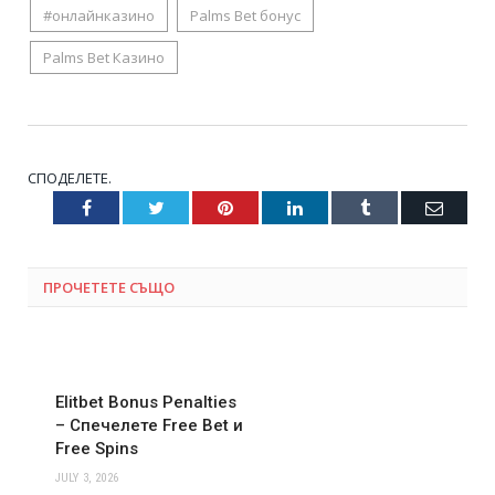
#онлайнказино
Palms Bet бонус
Palms Bet Казино
СПОДЕЛЕТЕ.
Facebook
Twitter
Pinterest
LinkedIn
Tumblr
Email
ПРОЧЕТЕТЕ СЪЩО
Elitbet Bonus Penalties
– Спечелете Free Bet и
Free Spins
JULY 3, 2026