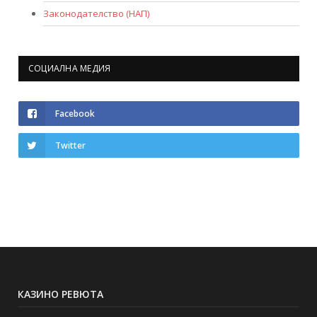
Законодателство (НАП)
СОЦИАЛНА МЕДИЯ
Facebook
Twitter
КАЗИНО РЕВЮТА