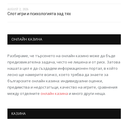
AUGUST 2, 2026
Слот игри и психологията зад тях
ОНЛАЙН КАЗИНА
Разбираме, че търсенето на онлайн казино може да бъде
предизвикателна задача, често не лишена и от риск. Затова
нашата цел е да създадем информационен портал, в който
лесно ще намерите всичко, което трябва да знаете за
българските онлайн казина: индивидуални оценки,
предимства и недостатъци, качество на игрите, сравнения
между отделните
онлайн казина
и много други неща.
КАЗИНА