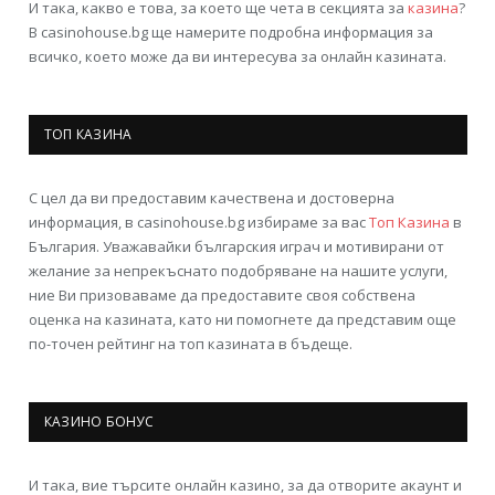
И така, какво е това, за което ще чета в секцията за
казина
?
В casinohouse.bg ще намерите подробна информация за
всичко, което може да ви интересува за онлайн казината.
ТОП КАЗИНА
С цел да ви предоставим качествена и достоверна
информация, в casinohouse.bg избираме за вас
Топ Казина
в
България. Уважавайки българския играч и мотивирани от
желание за непрекъснато подобряване на нашите услуги,
ние Ви призоваваме да предоставите своя собствена
оценка на казината, като ни помогнете да представим още
по-точен рейтинг на топ казината в бъдеще.
КАЗИНО БОНУС
И така, вие търсите онлайн казино, за да отворите акаунт и