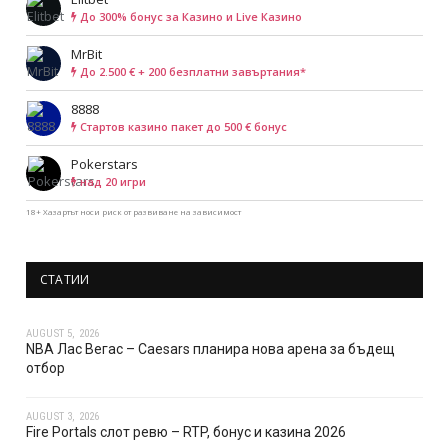
До 300% бонус за Казино и Live Казино
MrBit
До 2.500 € + 200 безплатни завъртания*
8888
Cтартов казино пакет до 500 € бонус
Pokerstars
над 20 игри
18+ Хазартът носи риск от развиване на зависимост
СТАТИИ
AUGUST 5, 2026
NBA Лас Вегас – Caesars планира нова арена за бъдещ
отбор
AUGUST 3, 2026
Fire Portals слот ревю – RTP, бонус и казина 2026