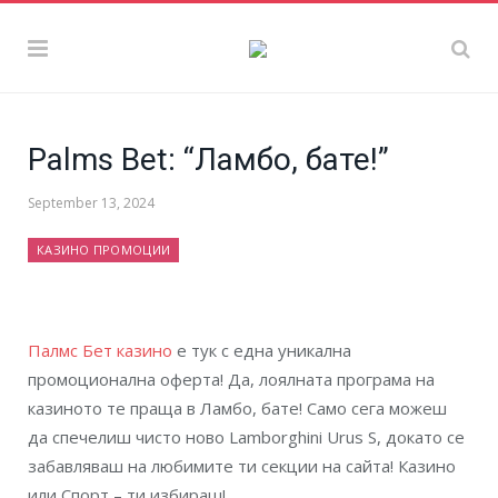
Palms Bet: “Ламбо, бате!”
September 13, 2024
КАЗИНО ПРОМОЦИИ
Палмс Бет казино
е тук с една уникална
промоционална оферта! Да, лоялната програма на
казиното те праща в Ламбо, бате! Само сега можеш
да спечелиш чисто ново Lamborghini Urus S, докато се
забавляваш на любимите ти секции на сайта! Казино
или Спорт – ти избираш!