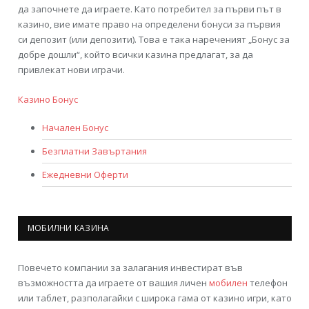
да започнете да играете. Като потребител за първи път в
казино, вие имате право на определени бонуси за първия
си депозит (или депозити). Това е така нареченият „Бонус за
добре дошли“, който всички казина предлагат, за да
привлекат нови играчи.
Казино Бонус
Начален Бонус
Безплатни Завъртания
Ежедневни Оферти
МОБИЛНИ КАЗИНА
Повечето компании за залагания инвестират във
възможността да играете от вашия личен
мобилен
телефон
или таблет, разполагайки с широка гама от казино игри, като