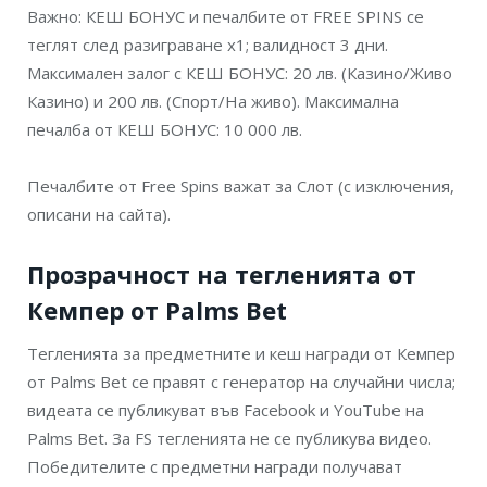
Важно: КЕШ БОНУС и печалбите от FREE SPINS се
теглят след разиграване х1; валидност 3 дни.
Максимален залог с КЕШ БОНУС: 20 лв. (Казино/Живо
Казино) и 200 лв. (Спорт/На живо). Максимална
печалба от КЕШ БОНУС: 10 000 лв.
Печалбите от Free Spins важат за Слот (с изключения,
описани на сайта).
Прозрачност на тегленията от
Кемпер от Palms Bet
Тегленията за предметните и кеш награди от Кемпер
от Palms Bet се правят с генератор на случайни числа;
видеата се публикуват във Facebook и YouTube на
Palms Bet. За FS тегленията не се публикува видео.
Победителите с предметни награди получават