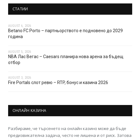
СТАТИИ
AUGUST 6, 2026
Betano FC Porto – партньорството е подновено до 2029
година
AUGUST 5, 2026
NBA Лас Вегас – Caesars планира нова арена за бъдещ
отбор
AUGUST 3, 2026
Fire Portals слот ревю – RTP, бонус и казина 2026
ОНЛАЙН КАЗИНА
Разбираме, че търсенето на онлайн казино може да бъде
предизвикателна задача, често не лишена и от риск. Затова