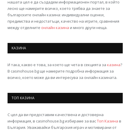
нашата цел е да създадем информационен портал, в който
лесно ще намерите всичко, което трябва да знаете за
българските онлайн казина: индивидуални оценки,
предимства и недостатъци, качество на игрите, сравнения
между отделните
онлайн казина
и много други неща.
КАЗИНА
И така, какво е това, за което ще чета в секцията за
казина
?
В casinohouse.bg ще намерите подробна информация за
всичко, което може да ви интересува за онлайн казината.
ТОП КАЗИНА
С цел да ви предоставим качествена и достоверна
информация, в casinohouse.bg избираме за вас
Топ Казина
в
България. Уважавайки българския играч и мотивирани от