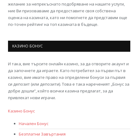
желание за непрекъснато подобряване на нашите услуги,
ние Ви призоваваме да предоставите своя собствена
оценка на казината, като ни помогнете да представим още
по-точен рейтинг на топ казината в бъдеще.
КАЗИНО БОНУС
И така, вие търсите онлайн казино, за да отворите акаунт и
да започнете да играете. Като потребител за първи път в
казино, вие имате право на определени бонуси за първия
си депозит (или депозити). Това е така нареченият „Бонус за
добре дошли“, който всички казина предлагат, за да
привлекат нови играчи.
Казино Бонус
Начален Бонус
Безплатни Завъртания