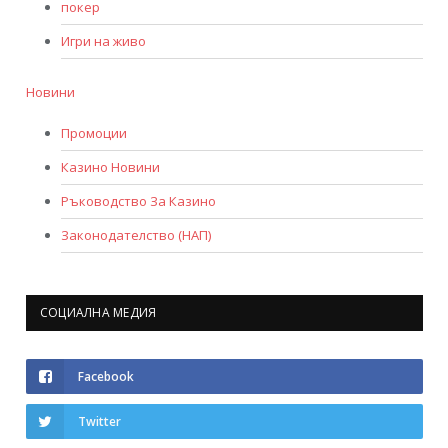
покер
Игри на живо
Новини
Промоции
Казино Новини
Ръководство За Казино
Законодателство (НАП)
СОЦИАЛНА МЕДИЯ
Facebook
Twitter