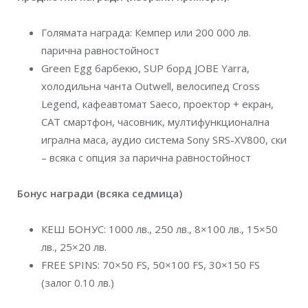
Голямата награда: Кемпер или 200 000 лв.
парична равностойност
Green Egg барбекю, SUP борд JOBE Yarra,
холодильна чанта Outwell, велосипед Cross
Legend, кафеавтомат Saeco, проектор + екран,
CAT смартфон, часовник, мултифункционална
игрална маса, аудио система Sony SRS-XV800, ски
– всяка с опция за парична равностойност
Бонус награди (всяка седмица)
КЕШ БОНУС: 1000 лв., 250 лв., 8×100 лв., 15×50
лв., 25×20 лв.
FREE SPINS: 70×50 FS, 50×100 FS, 30×150 FS
(залог 0.10 лв.)