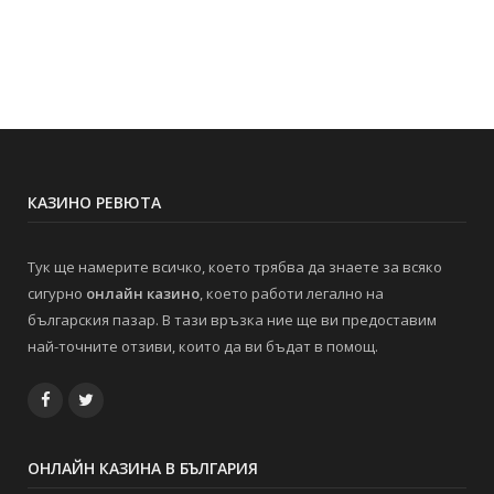
КАЗИНО РЕВЮТА
Тук ще намерите всичко, което трябва да знаете за всяко
сигурно
онлайн казино
, което работи легално на
българския пазар. В тази връзка ние ще ви предоставим
най-точните отзиви, които да ви бъдат в помощ.
Facebook
Twitter
ОНЛАЙН КАЗИНА В БЪЛГАРИЯ