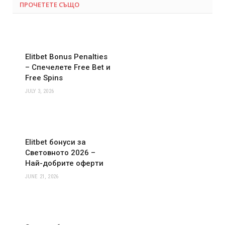
ПРОЧЕТЕТЕ СЪЩО
Elitbet Bonus Penalties
– Спечелете Free Bet и
Free Spins
JULY 3, 2026
Elitbet бонуси за
Световното 2026 –
Най-добрите оферти
JUNE 21, 2026