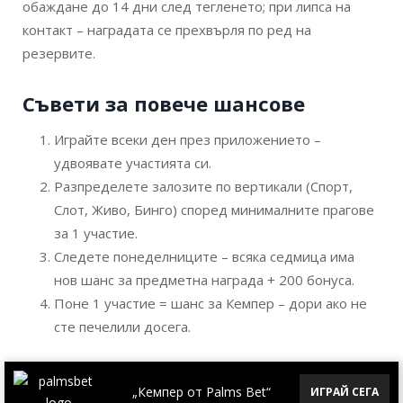
обаждане до 14 дни след тегленето; при липса на
контакт – наградата се прехвърля по ред на
резервите.
Съвети за повече шансове
Играйте всеки ден през приложението –
удвоявате участията си.
Разпределете залозите по вертикали (Спорт,
Слот, Живо, Бинго) според минималните прагове
за 1 участие.
Следете понеделниците – всяка седмица има
нов шанс за предметна награда + 200 бонуса.
Поне 1 участие = шанс за Кемпер – дори ако не
сте печелили досега.
„Кемпер от Palms Bet“
ИГРАЙ CЕГА