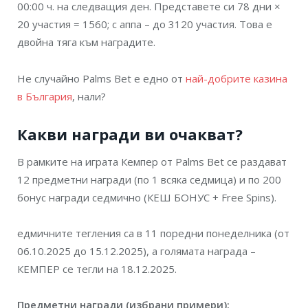
00:00 ч. на следващия ден. Представете си 78 дни ×
20 участия = 1560; с аппа – до 3120 участия. Това е
двойна тяга към наградите.
Не случайно Palms Bet е едно от
най-добрите казина
в България
, нали?
Какви награди ви очакват?
В рамките на играта Кемпер от Palms Bet се раздават
12 предметни награди (по 1 всяка седмица) и по 200
бонус награди седмично (КЕШ БОНУС + Free Spins).
едмичните тегления са в 11 поредни понеделника (от
06.10.2025 до 15.12.2025), а голямата награда –
КЕМПЕР се тегли на 18.12.2025.
Предметни награди (избрани примери):