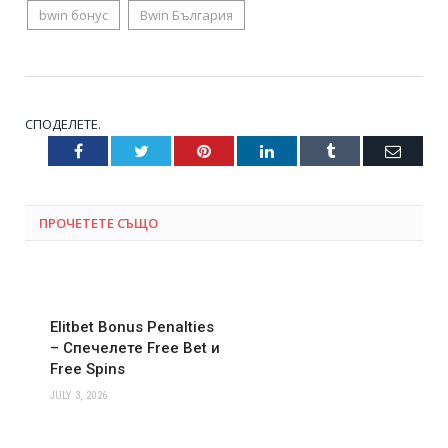
bwin бонус
Bwin България
СПОДЕЛЕТЕ.
Facebook
Twitter
Pinterest
LinkedIn
Tumblr
Email
ПРОЧЕТЕТЕ СЪЩО
Elitbet Bonus Penalties
– Спечелете Free Bet и
Free Spins
JULY 3, 2026