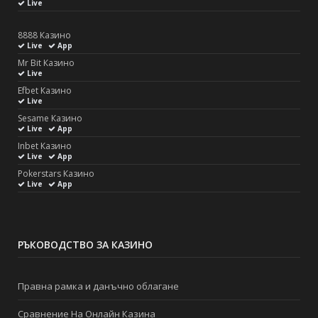
Live
8888 Казино
Live
App
Mr Bit Казино
Live
Efbet Казино
Live
Sesame Казино
Live
App
Inbet Казино
Live
App
Pokerstars Казино
Live
App
РЪКОВОДСТВО ЗА КАЗИНО
Правна рамка и данъчно облагане
Сравнение На Онлайн Казина