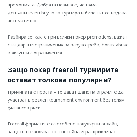
промоцията. Добрата новина е, че няма
допълнителен buy-in за турнира и билетът се издава
автоматично.
Разбира се, както при всички покер promotions, важат
стандартни ограничения за злоупотреби, bonus abuse
и акаунти с ограничения.
Защо покер freeroll турнирите
остават толкова популярни?
Причината е проста – те дават шанс на играчите да
участват в реален tournament environment без голям
финансов риск.
Freeroll форматите са особено популярни онлайн,
защото позволяват по-спокойна игра, привличат