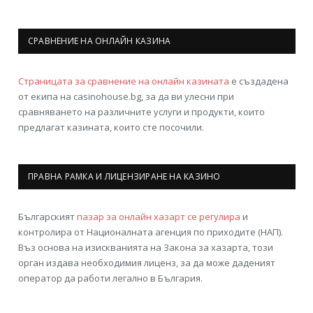
СРАВНЕНИЕ НА ОНЛАЙН КАЗИНА
Страницата за сравнение на онлайн казината
е създадена
от екипа на casinohouse.bg, за да ви улесни при
сравняването на различните услуги и продукти, които
предлагат казината, които сте посочили.
ПРАВНА РАМКА И ЛИЦЕНЗИРАНЕ НА КАЗИНО
Българският
пазар за онлайн хазарт се регулира
и
контролира от Националната агенция по приходите (НАП).
Въз основа на изискванията на Закона за хазарта, този
орган издава необходимия лиценз, за да може даденият
оператор да работи легално в България.