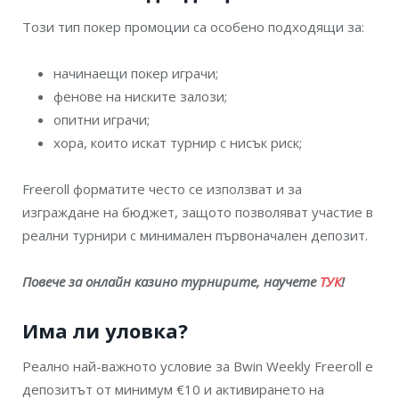
Този тип покер промоции са особено подходящи за:
начинаещи покер играчи;
фенове на ниските залози;
опитни играчи;
хора, които искат турнир с нисък риск;
Freeroll форматите често се използват и за
изграждане на бюджет, защото позволяват участие в
реални турнири с минимален първоначален депозит.
Повече за онлайн казино турнирите, научете
ТУК
!
Има ли уловка?
Реално най-важното условие за Bwin Weekly Freeroll е
депозитът от минимум €10 и активирането на