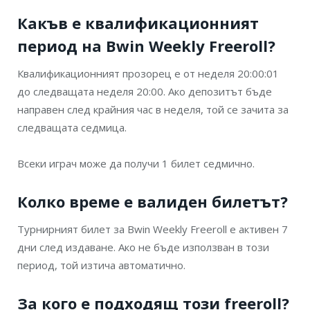
Какъв е квалификационният
период на Bwin Weekly Freeroll?
Квалификационният прозорец е от неделя 20:00:01
до следващата неделя 20:00. Ако депозитът бъде
направен след крайния час в неделя, той се зачита за
следващата седмица.
Всеки играч може да получи 1 билет седмично.
Колко време е валиден билетът?
Турнирният билет за Bwin Weekly Freeroll е активен 7
дни след издаване. Ако не бъде използван в този
период, той изтича автоматично.
За кого е подходящ този freeroll?