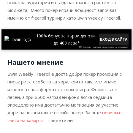
всякаква аудитория и създават шанс за растеж на
бюджета. Много покер играчи всъщност започват
именно от freeroll турнири като Bwin Weekly Freeroll.
100% бонус за първи депозит
ВХОД В САЙТА
до 400 лева*
18+ Хазартът носи риск от развиване на зависимост
Нашето мнение
Bwin Weekly Freeroll е доста добра покер промоция с
нисък риск, особено за хора, които така или иначе
използват платформата за покер игра. Форматът е
лесен, а при $500 награден фонд всяка седмица
определено има достатъчно мотивация за участие,
дори за по-опитните онлайн покер. За още
новини от
света на хазарта
– следете ни!