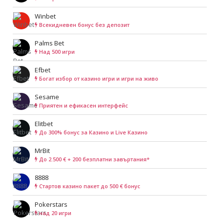
Winbet
Всекидневен бонус без депозит
Palms Bet
Над 500 игри
Efbet
Богат избор от казино игри и игри на живо
Sesame
Приятен и ефикасен интерфейс
Elitbet
До 300% бонус за Казино и Live Казино
MrBit
До 2.500 € + 200 безплатни завъртания*
8888
Cтартов казино пакет до 500 € бонус
Pokerstars
над 20 игри