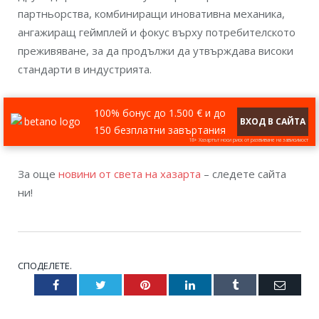
партньорства, комбиниращи иновативна механика,
ангажиращ геймплей и фокус върху потребителското
преживяване, за да продължи да утвърждава високи
стандарти в индустрията.
100% бонус до 1.500 € и до
ВХОД В САЙТА
150 безплатни завъртания
18+ Хазартът носи риск от развиване на зависимост
За още
новини от света на хазарта
– следете сайта
ни!
СПОДЕЛЕТЕ.
Facebook
Twitter
Pinterest
LinkedIn
Tumblr
Email