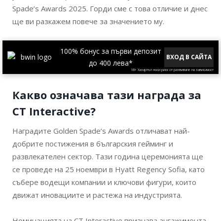
Spade’s Awards 2025. Горди сме с това отличие и днес
ще ви разкажем повече за значението му.
100% бонус за първи депозит
ВХОД В САЙТА
до 400 лева*
18+ Хазартът носи риск от развиване на зависимост
Какво означава тази награда за
CT Interactive?
Наградите Golden Spade’s Awards отличават най-
добрите постижения в българския гейминг и
развлекателен сектор. Тази година церемонията ще
се проведе на 25 ноември в Hyatt Regency Sofia, като
събере водещи компании и ключови фигури, които
движат иновациите и растежа на индустрията.
Номинацията на CT Interactive признава ангажимента