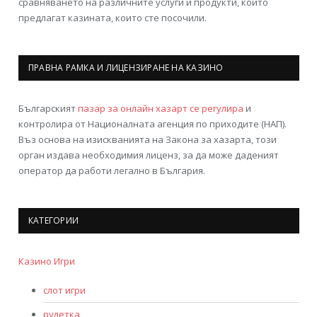
сравняването на различните услуги и продукти, които
предлагат казината, които сте посочили.
ПРАВНА РАМКА И ЛИЦЕНЗИРАНЕ НА КАЗИНО
Българският
пазар за онлайн хазарт се регулира
и
контролира от Националната агенция по приходите (НАП).
Въз основа на изискванията на Закона за хазарта, този
орган издава необходимия лиценз, за да може даденият
оператор да работи легално в България.
КАТЕГОРИИ
Казино Игри
слот игри
рулетка