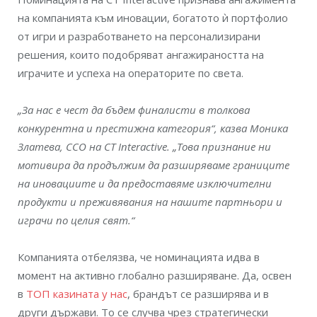
на компанията към иновации, богатото ѝ портфолио
от игри и разработването на персонализирани
решения, които подобряват ангажираността на
играчите и успеха на операторите по света.
„За нас е чест да бъдем финалисти в толкова
конкурентна и престижна категория“, казва Моника
Златева, CCO на CT Interactive. „Това признание ни
мотивира да продължим да разширяваме границите
на иновациите и да предоставяме изключителни
продукти и преживявания на нашите партньори и
играчи по целия свят.“
Компанията отбелязва, че номинацията идва в
момент на активно глобално разширяване. Да, освен
в
ТОП казината у нас
, брандът се разширява и в
други държави. То се случва чрез стратегически