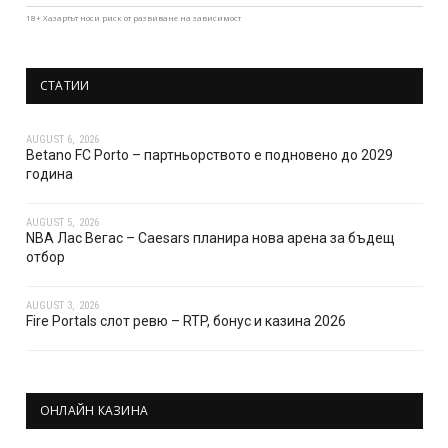
18+ Хазартът носи риск от развиване на зависимост
СТАТИИ
AUGUST 6, 2026
Betano FC Porto – партньорството е подновено до 2029
година
AUGUST 5, 2026
NBA Лас Вегас – Caesars планира нова арена за бъдещ
отбор
AUGUST 3, 2026
Fire Portals слот ревю – RTP, бонус и казина 2026
ОНЛАЙН КАЗИНА