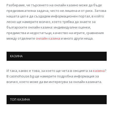
Разбираме, че търсенето на онлайн казино може да бъде
предизвикателна задача, често не лишена и от риск. Затова
нашата цел е да създадем информационен портал, в който
лесно ще намерите всичко, което трябва да знаете за
българските онлайн казина: индивидуални оценки,
предимства и недостатъци, качество на игрите, сравнения
между отделните
онлайн казина
и много други неща.
КАЗИНА
И така, какво е това, за което ще чета в секцията за
казина
?
В casinohouse.bg ще намерите подробна информация за
всичко, което може да ви интересува за онлайн казината.
ТОП КАЗИНА