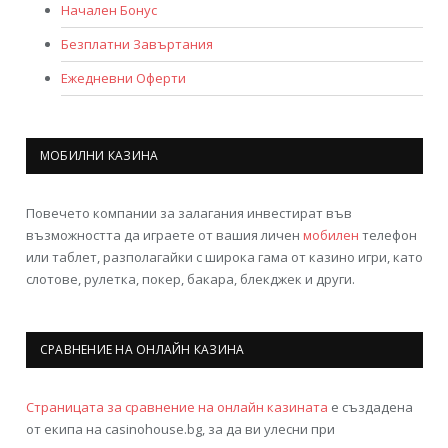
Начален Бонус
Безплатни Завъртания
Ежедневни Оферти
МОБИЛНИ КАЗИНА
Повечето компании за залагания инвестират във
възможността да играете от вашия личен
мобилен
телефон
или таблет, разполагайки с широка гама от казино игри, като
слотове, рулетка, покер, бакара, блекджек и други.
СРАВНЕНИЕ НА ОНЛАЙН КАЗИНА
Страницата за сравнение на онлайн казината
е създадена
от екипа на casinohouse.bg, за да ви улесни при