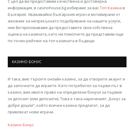
С цел да ви предоставим качествена и достоверна
информация, в casinohouse.bg избираме за вас
Топ Казина
в
България. Уважавайки българския играч и мотивирани от
желание за непрекъснато подобряване на нашите услуги,
ние Ви призоваваме да предоставите своя собствена
оценка на казината, като ни помогнете да представим още
по-точен рейтинг на топ казината в бъдеще.
КАЗИНО БОНУС
И така, вие търсите онлайн казино, за да отворите акаунт и
да започнете да играете. Като потребител за първи път в
казино, вие имате право на определени бонуси за първия
си депозит (или депозити). Това е така нареченият „Бонус за
добре дошли“, който всички казина предлагат, за да
привлекат нови играчи.
Казино Бонус