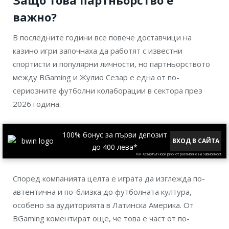
Защо това партньорство е
важно?
В последните години все повече доставчици на
казино игри започнаха да работят с известни
спортисти и популярни личности, но партньорството
между BGaming и Жулио Сезар е една от по-
сериозните футболни колаборации в сектора през
2026 година.
100% бонус за първи депозит
ВХОД В САЙТА
до 400 лева*
18+ Хазартът носи риск от развиване на зависимост
Според компанията целта е играта да изглежда по-
автентична и по-близка до футболната култура,
особено за аудиторията в Латинска Америка. От
BGaming коментират още, че това е част от по-