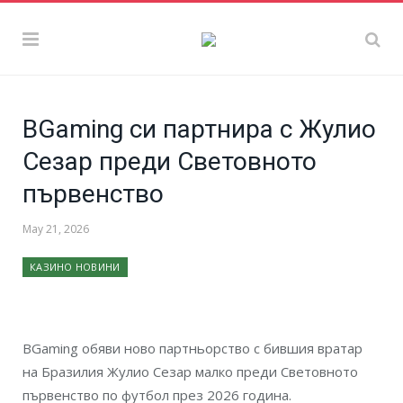
BGaming си партнира с Жулио
Сезар преди Световното
първенство
May 21, 2026
КАЗИНО НОВИНИ
BGaming обяви ново партньорство с бившия вратар
на Бразилия Жулио Сезар малко преди Световното
първенство по футбол през 2026 година.