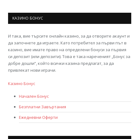
КАЗИНО БОНУС
И така, вие търсите онлайн казино, за да отворите акаунт и
да започнете да играете. Като потребител за първи път в
казино, вие имате право на определени бонуси за първия
си депозит (или депозити). Това е така нареченият „Бонус за
добре дошли“, който всички казина предлагат, за да
привлекат нови играчи.
Казино Бонус
Начален Бонус
Безплатни Завъртания
Ежедневни Оферти