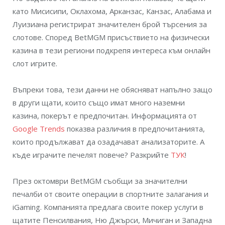
като Мисисипи, Оклахома, Арканзас, Канзас, Алабама и
Луизиана регистрират значителен брой търсения за
слотове. Според BetMGM присъствието на физически
казина в тези региони подкрепя интереса към онлайн
слот игрите.
Въпреки това, тези данни не обясняват напълно защо
в други щати, които също имат много наземни
казина, покерът е предпочитан. Информацията от
Google Trends
показва различия в предпочитанията,
които продължават да озадачават анализаторите. А
къде играчите печелят повече? Разкрийте
ТУК
!
През октомври BetMGM съобщи за значителни
печалби от своите операции в спортните залагания и
iGaming. Компанията предлага своите покер услуги в
щатите Пенсилвания, Ню Джърси, Мичиган и Западна