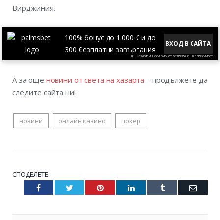
Вирджиния.
100% бонус до 1.000 € и до
ВХОД В САЙТА
300 безплатни завъртания
18+ Хазартът носи риск от развиване на зависимост
А за още
новини от света на хазарта
– продължете да
следите сайта ни!
новини
онлайн казино
покер
СПОДЕЛЕТЕ.
Facebook
Twitter
Pinterest
LinkedIn
Tumblr
Email