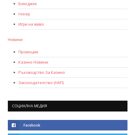
Блекджек
покер
Игри на живо
Новини
Промоции
Казино Новини
Ръководство За Казино
Законодателство (НАП)
СОЦИАЛНА МЕДИЯ
Facebook