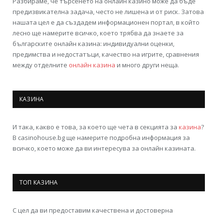
Разбираме, че търсенето на онлайн казино може да бъде
предизвикателна задача, често не лишена и от риск. Затова
нашата цел е да създадем информационен портал, в който
лесно ще намерите всичко, което трябва да знаете за
българските онлайн казина: индивидуални оценки,
предимства и недостатъци, качество на игрите, сравнения
между отделните
онлайн казина
и много други неща.
КАЗИНА
И така, какво е това, за което ще чета в секцията за
казина
?
В casinohouse.bg ще намерите подробна информация за
всичко, което може да ви интересува за онлайн казината.
ТОП КАЗИНА
С цел да ви предоставим качествена и достоверна