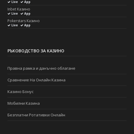
Live
App
Inbet Казино
Live
App
Pokerstars Казино
Live
App
РЪКОВОДСТВО ЗА КАЗИНО
Правна рамка и данъчно облагане
Сравнение На Онлайн Казина
Казино Бонус
Мобилни Казина
Безплатни Ротативки Онлайн