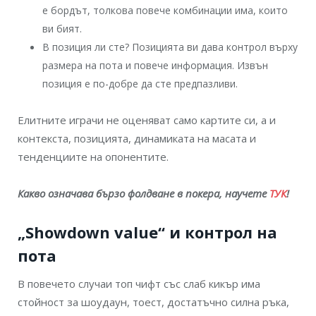
е бордът, толкова повече комбинации има, които
ви бият.
В позиция ли сте? Позицията ви дава контрол върху
размера на пота и повече информация. Извън
позиция е по-добре да сте предпазливи.
Елитните играчи не оценяват само картите си, а и
контекста, позицията, динамиката на масата и
тенденциите на опонентите.
Какво означава бързо фолдване в покера, научете
ТУК
!
„Showdown value“ и контрол на
пота
В повечето случаи топ чифт със слаб кикър има
стойност за шоудаун, тоест, достатъчно силна ръка,