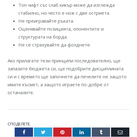
Топ чифт със слаб кикър може да изглежда
стабилно, но често е нож с две остриета.
Не преигравайте ръката.
Оценявайте позицията, опонентите и
структурата на борда.
Не се страхувайте да фолднете.
Ако прилагате тези принципи последователно, ще
запазите бюджета си, ще подобрите дисциплината
си и с времето ще започнете да печелите не защото
имате късмет, а защото играете по-добре от
останалите.
СПОДЕЛЕТЕ.
Facebook
Twitter
Pinterest
LinkedIn
Tumblr
Email