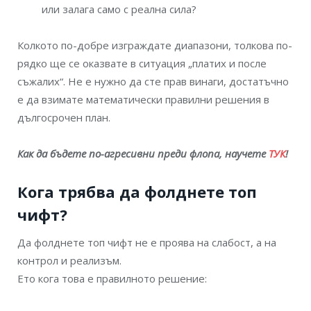
или залага само с реална сила?
Колкото по-добре изграждате диапазони, толкова по-
рядко ще се оказвате в ситуация „платих и после
съжалих“. Не е нужно да сте прав винаги, достатъчно
е да взимате математически правилни решения в
дългосрочен план.
Как да бъдете по-агресивни преди флопа, научете
ТУК
!
Кога трябва да фолднете топ
чифт?
Да фолднете топ чифт не е проява на слабост, а на
контрол и реализъм.
Ето кога това е правилното решение: