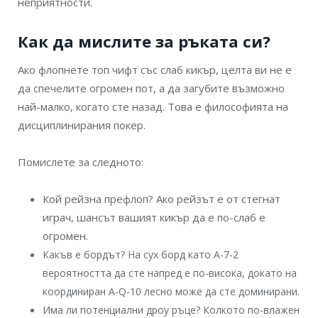
неприятности.
Как да мислите за ръката си?
Ако флопнете топ чифт със слаб кикър, целта ви не е
да спечелите огромен пот, а да загубите възможно
най-малко, когато сте назад. Това е философията на
дисциплинирания покер.
Помислете за следното:
Кой рейзна префлоп? Ако рейзът е от стегнат
играч, шансът вашият кикър да е по-слаб е
огромен.
Какъв е бордът? На сух борд като A-7-2
вероятността да сте напред е по-висока, докато на
координиран A-Q-10 лесно може да сте доминирани.
Има ли потенциални дроу ръце? Колкото по-влажен