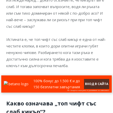
изглежда наред… докато осъзнаете, че кикърът ви е
слаб. И тогава започват въпросите, водя ли ръката
или съм тихо доминиран от някой с по-добро асо? И
най-вече – заслужава ли си рискът при при топ чифт
със слаб кикър?
Истината е, че топ чифт със слаб кикър е една от най-
честите клопки, в които дори опитни играчи губят
ненужно чипове. Разбирането кога тази ръка е
достатъчно силна и кога трябва да я изоставите е
ключът към дългосрочна печалба.
100% бонус до 1.500 € и до
ВХОД В САЙТА
150 безплатни завъртания
18+ Хазартът носи риск от развиване на зависимост
Какво означава „топ чифт със
слаб кикър“?