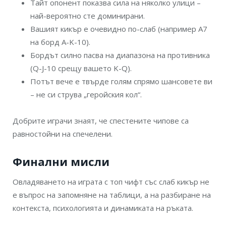
Тайт опонент показва сила на няколко улици –
най-вероятно сте доминирани.
Вашият кикър е очевидно по-слаб (например A7
на борд A-K-10).
Бордът силно пасва на диапазона на противника
(Q-J-10 срещу вашето K-Q).
Потът вече е твърде голям спрямо шансовете ви
– не си струва „геройския кол“.
Добрите играчи знаят, че спестените чипове са
равностойни на спечелени.
Финални мисли
Овладяването на играта с топ чифт със слаб кикър не
е въпрос на запомняне на таблици, а на разбиране на
контекста, психологията и динамиката на ръката.