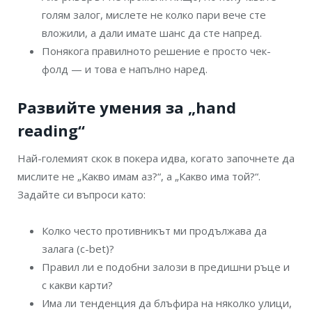
голям залог, мислете не колко пари вече сте
вложили, а дали имате шанс да сте напред.
Понякога правилното решение е просто чек-
фолд — и това е напълно наред.
Развийте умения за „hand
reading“
Най-големият скок в покера идва, когато започнете да
мислите не „Какво имам аз?“, а „Какво има той?“.
Задайте си въпроси като:
Колко често противникът ми продължава да
залага (c-bet)?
Правил ли е подобни залози в предишни ръце и
с какви карти?
Има ли тенденция да блъфира на няколко улици,