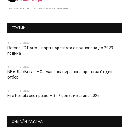
18+ Хазартът носи риск от развиване на зависимост
СТАТИИ
AUGUST 6, 2026
Betano FC Porto – партньорството е подновено до 2029
година
AUGUST 5, 2026
NBA Лас Вегас – Caesars планира нова арена за бъдещ
отбор
AUGUST 3, 2026
Fire Portals слот ревю – RTP, бонус и казина 2026
ОНЛАЙН КАЗИНА