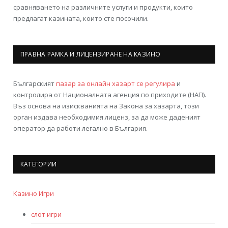
сравняването на различните услуги и продукти, които
предлагат казината, които сте посочили.
ПРАВНА РАМКА И ЛИЦЕНЗИРАНЕ НА КАЗИНО
Българският
пазар за онлайн хазарт се регулира
и
контролира от Националната агенция по приходите (НАП).
Въз основа на изискванията на Закона за хазарта, този
орган издава необходимия лиценз, за да може даденият
оператор да работи легално в България.
КАТЕГОРИИ
Казино Игри
слот игри