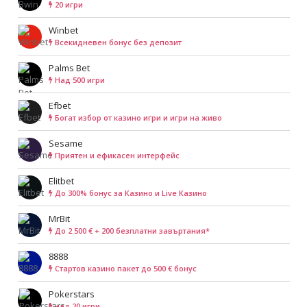
20 игри
Winbet
Всекидневен бонус без депозит
Palms Bet
Над 500 игри
Efbet
Богат избор от казино игри и игри на живо
Sesame
Приятен и ефикасен интерфейс
Elitbet
До 300% бонус за Казино и Live Казино
MrBit
До 2.500 € + 200 безплатни завъртания*
8888
Cтартов казино пакет до 500 € бонус
Pokerstars
над 20 игри