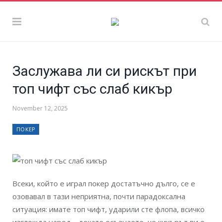
Заслужава ли си рискът при
топ чифт със слаб кикър
November 12, 2025
ПОКЕР
Всеки, който е играл покер достатъчно дълго, се е
озовавал в тази неприятна, почти парадоксална
ситуация: имате топ чифт, ударили сте флопа, всичко