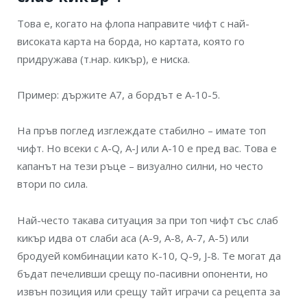
Това е, когато на флопа направите чифт с най-
високата карта на борда, но картата, която го
придружава (т.нар. кикър), е ниска.
Пример: държите A7, а бордът е A-10-5.
На пръв поглед изглеждате стабилно – имате топ
чифт. Но всеки с A-Q, A-J или A-10 е пред вас. Това е
капанът на тези ръце – визуално силни, но често
втори по сила.
Най-често такава ситуация за при топ чифт със слаб
кикър идва от слаби аса (A-9, A-8, A-7, A-5) или
бродуей комбинации като K-10, Q-9, J-8. Те могат да
бъдат печеливши срещу по-пасивни опоненти, но
извън позиция или срещу тайт играчи са рецепта за