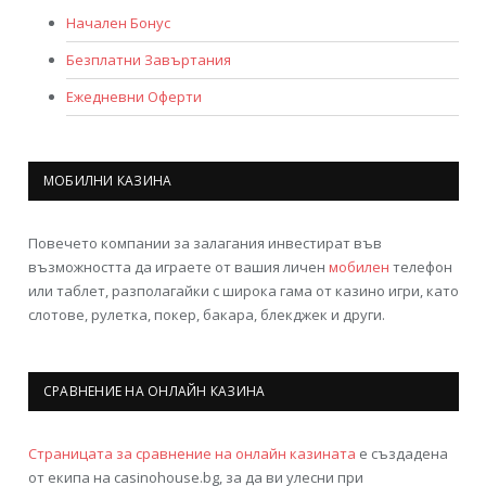
Начален Бонус
Безплатни Завъртания
Ежедневни Оферти
МОБИЛНИ КАЗИНА
Повечето компании за залагания инвестират във
възможността да играете от вашия личен
мобилен
телефон
или таблет, разполагайки с широка гама от казино игри, като
слотове, рулетка, покер, бакара, блекджек и други.
СРАВНЕНИЕ НА ОНЛАЙН КАЗИНА
Страницата за сравнение на онлайн казината
е създадена
от екипа на casinohouse.bg, за да ви улесни при