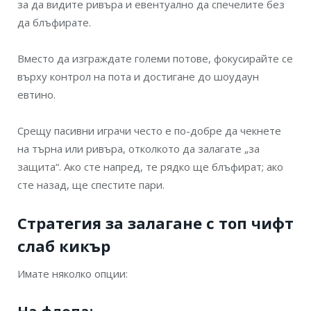
за да видите ривъра и евентуално да спечелите без
да блъфирате.
Вместо да изграждате големи потове, фокусирайте се
върху контрол на пота и достигане до шоудаун
евтино.
Срещу пасивни играчи често е по-добре да чекнете
на търна или ривъра, отколкото да залагате „за
защита“. Ако сте напред, те рядко ще блъфират; ако
сте назад, ще спестите пари.
Стратегия за залагане с топ чифт
слаб кикър
Имате няколко опции: