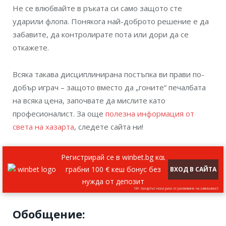
Не се влюбвайте в ръката си само защото сте
ударили флопа. Понякога най-доброто решение е да
забавите, да контролирате пота или дори да се
откажете.
Всяка такава дисциплинирана постъпка ви прави по-
добър играч – защото вместо да „гоните“ печалбата
на всяка цена, започвате да мислите като
професионалист. За още
полезна информация от
света на хазарта
, следете сайта ни!
Регистрирай се в winbet.bg και
грабни 100 € кеш бонус без
ВХОД В САЙТА
нужда от депозит
18+ Хазартът носи риск от развиване на зависимост
Обобщение: