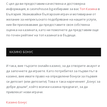
С цел да ви предоставим качествена и достоверна
информация, в casinohouse.bg избираме за вас
Топ Казина
в
България. Уважавайки българския играч и мотивирани от
желание за непрекъснато подобряване на нашите услуги,
ние Ви призоваваме да предоставите своя собствена
оценка на казината, като ни помогнете да представим още
по-точен рейтинг на топ казината в бъдеще.
КАЗИНО БОНУС
И така, вие търсите онлайн казино, за да отворите акаунт и
да започнете да играете. Като потребител за първи път в
казино, вие имате право на определени бонуси за първия
си депозит (или депозити). Това е така нареченият „Бонус за
добре дошли“, който всички казина предлагат, за да
привлекат нови играчи.
Казино Бонус