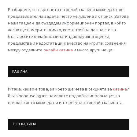
Разбираме, че търсенето на онлайн казино може да бъде
предизвикателна задача, често не лишена и от риск. Затова
нашата цел е да създадем информационен портал, в който
лесно ще намерите всичко, което трябва да знаете за
българските онлайн казина: индивидуални оценки,
предимства и недостатъци, качество на игрите, сравнения
между отделните
онлайн казина
и много други неща.
КАЗИНА
И така, какво е това, за което ще чета в секцията за
казина
?
В casinohouse.bg ще намерите подробна информация за
всичко, което може да ви интересува за онлайн казината.
ТОП КАЗИНА