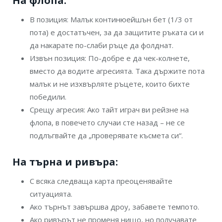
На флопа:
В позиция: Малък континюейшън бет (1/3 от
пота) е достатъчен, за да защитите ръката си и
да накарате по-слаби ръце да фолднат.
Извън позиция: По-добре е да чек-колнете,
вместо да водите агресията. Така държите пота
малък и не изхвърляте ръцете, които бихте
победили.
Срещу агресия: Ако тайт играч ви рейзне на
флопа, в повечето случаи сте назад – не се
подлъгвайте да „проверявате късмета си“.
На търна и ривъра:
С всяка следваща карта преоценявайте
ситуацията.
Ако търнът завършва дроу, забавете темпото.
Ако ривърът не променя нищо, но получавате