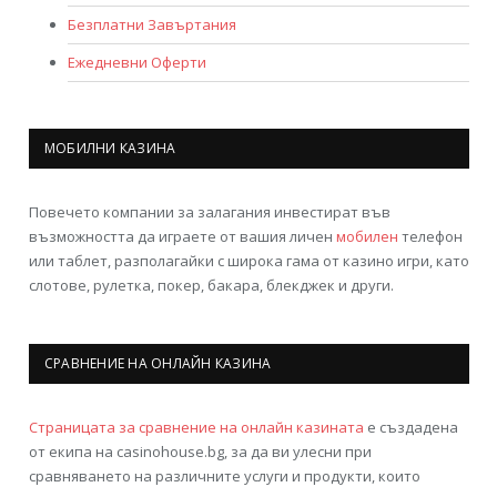
Безплатни Завъртания
Ежедневни Оферти
МОБИЛНИ КАЗИНА
Повечето компании за залагания инвестират във
възможността да играете от вашия личен
мобилен
телефон
или таблет, разполагайки с широка гама от казино игри, като
слотове, рулетка, покер, бакара, блекджек и други.
СРАВНЕНИЕ НА ОНЛАЙН КАЗИНА
Страницата за сравнение на онлайн казината
е създадена
от екипа на casinohouse.bg, за да ви улесни при
сравняването на различните услуги и продукти, които