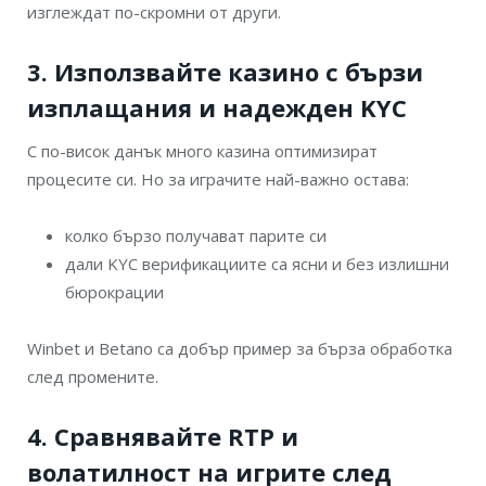
изглеждат по-скромни от други.
3. Използвайте казино с бързи
изплащания и надежден KYC
С по-висок данък много казина оптимизират
процесите си. Но за играчите най-важно остава:
колко бързо получават парите си
дали KYC верификациите са ясни и без излишни
бюрокрации
Winbet и Betano са добър пример за бърза обработка
след промените.
4. Сравнявайте RTP и
волатилност на игрите след