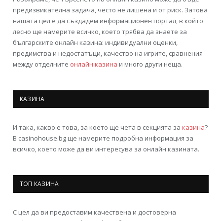
предизвикателна задача, често не лишена и от риск. Затова
нашата цел е да създадем информационен портал, в който
лесно ще намерите всичко, което трябва да знаете за
българските онлайн казина: индивидуални оценки,
предимства и недостатъци, качество на игрите, сравнения
между отделните
онлайн казина
и много други неща.
КАЗИНА
И така, какво е това, за което ще чета в секцията за
казина
?
В casinohouse.bg ще намерите подробна информация за
всичко, което може да ви интересува за онлайн казината.
ТОП КАЗИНА
С цел да ви предоставим качествена и достоверна