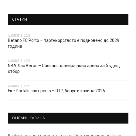
СТАТИИ
AUGUST 6, 2026
Betano FC Porto – партньорството е подновено до 2029
година
AUGUST 5, 2026
NBA Лас Вегас – Caesars планира нова арена за бъдещ
отбор
AUGUST 3, 2026
Fire Portals слот ревю – RTP, бонус и казина 2026
ОНЛАЙН КАЗИНА
Разбираме, че търсенето на онлайн казино може да бъде