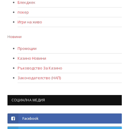
Блекджек
покер
Игри на живо
Новини
Промоции
Казино Новини
Ръководство За Казино
Законодателство (НАП)
СОЦИАЛНА МЕДИЯ
Facebook