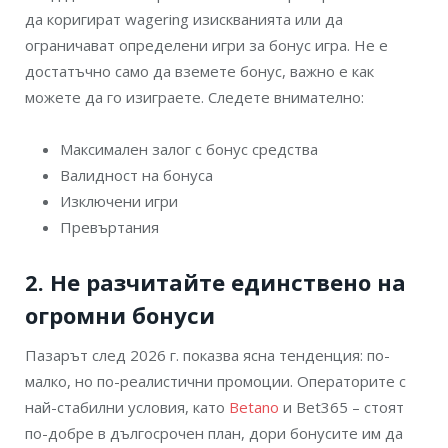
да коригират wagering изискванията или да
ограничават определени игри за бонус игра. Не е
достатъчно само да вземете бонус, важно е как
можете да го изиграете. Следете внимателно:
Максимален залог с бонус средства
Валидност на бонуса
Изключени игри
Превъртания
2. Не разчитайте единствено на
огромни бонуси
Пазарът след 2026 г. показва ясна тенденция: по-
малко, но по-реалистични промоции. Операторите с
най-стабилни условия, като
Betano
и Bet365 – стоят
по-добре в дългосрочен план, дори бонусите им да