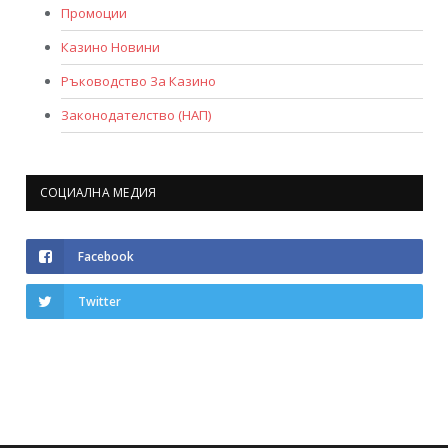
Промоции
Казино Новини
Ръководство За Казино
Законодателство (НАП)
СОЦИАЛНА МЕДИЯ
Facebook
Twitter