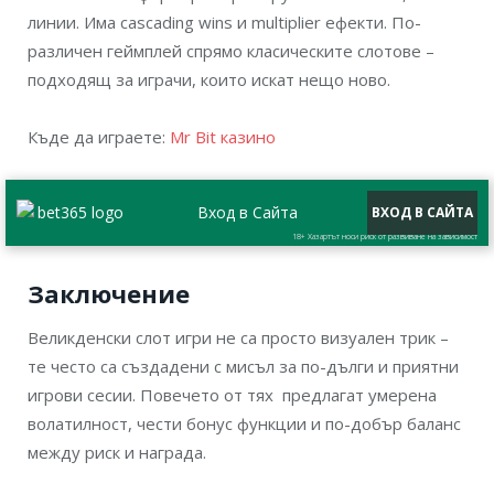
линии. Има cascading wins и multiplier ефекти. По-
различен геймплей спрямо класическите слотове –
подходящ за играчи, които искат нещо ново.
Къде да играете:
Mr Bit казино
Вход в Сайта
ВХОД В САЙТА
18+ Хазартът носи риск от развиване на зависимост
Заключение
Великденски слот игри не са просто визуален трик –
те често са създадени с мисъл за по-дълги и приятни
игрови сесии. Повечето от тях предлагат умерена
волатилност, чести бонус функции и по-добър баланс
между риск и награда.