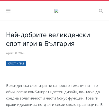
Най-добрите великденски
слот игри в България
April 10, 2026
СЛОТ ИГРИ
Великденски слот игри не са просто тематични – те
обикновено комбинират цветен дизайн, по-ниска до
средна волатилност и чести бонус функции. Това ги
прави идеални за по-дълги сесии около празниците. В