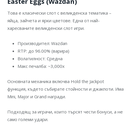
Easter Eggs (Wazdan)
Това е класически слот с великденска тематика –
яйца, зайчета и ярки цветове. Една от най-
харесваните великденски слот игри.
Производител: Wazdan
RTP: до 96.00% (варира)
Волатилност: Средна
Макс печалба: ~3,000x
Основната механика включва Hold the Jackpot
функция, където събирате стойности и джакпоти. Има
Mini, Major и Grand награди.
Подходящ за играчи, които търсят чести бонуси, а не
само големи удари.