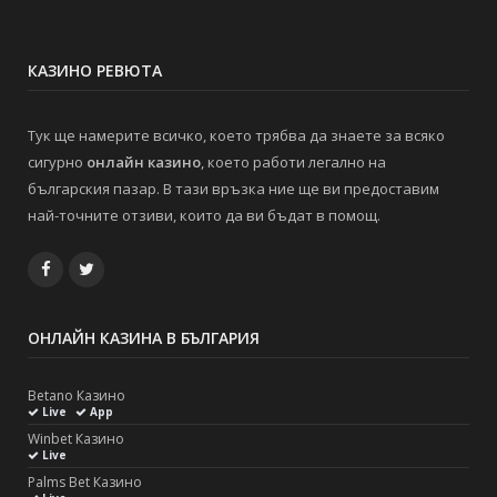
КАЗИНО РЕВЮТА
Тук ще намерите всичко, което трябва да знаете за всяко
сигурно
онлайн казино
, което работи легално на
българския пазар. В тази връзка ние ще ви предоставим
най-точните отзиви, които да ви бъдат в помощ.
Facebook
Twitter
ОНЛАЙН КАЗИНА В БЪЛГАРИЯ
Betano Казино
Live
App
Winbet Казино
Live
Palms Bet Казино