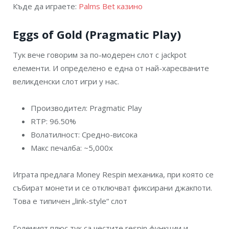
Къде да играете:
Palms Bet казино
Eggs of Gold (Pragmatic Play)
Тук вече говорим за по-модерен слот с jackpot
елементи. И определено е една от най-харесваните
великденски слот игри у нас.
Производител: Pragmatic Play
RTP: 96.50%
Волатилност: Средно-висока
Макс печалба: ~5,000x
Играта предлага Money Respin механика, при която се
събират монети и се отключват фиксирани джакпоти.
Това е типичен „link-style“ слот
Големият плюс тук са честите respin функции и