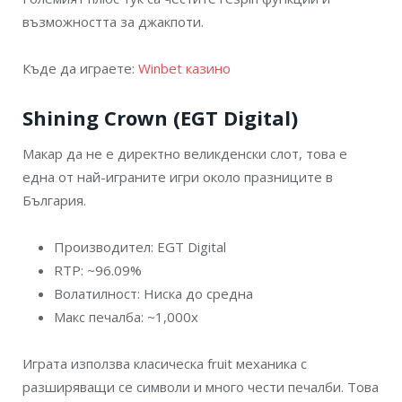
възможността за джакпоти.
Къде да играете:
Winbet казино
Shining Crown (EGT Digital)
Макар да не е директно великденски слот, това е
една от най-играните игри около празниците в
България.
Производител: EGT Digital
RTP: ~96.09%
Волатилност: Ниска до средна
Макс печалба: ~1,000x
Играта използва класическа fruit механика с
разширяващи се символи и много чести печалби. Това