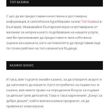
ТОП КАЗИНА
С цел да ви предоставим качествена и достоверна
информация, в casinohouse.bg избираме за вас
Топ Казина
в
България. Уважавайки българския играч и мотивирани от
желание за непрекъснато подобряване на нашите услуги,
ние Ви призоваваме да предоставите своя собствена
оценка на казината, като ни помогнете да представим още
по-точен рейтинг на топ казината в бъдеще.
КАЗИНО БОНУС
И така, вие търсите онлайн казино, за да отворите акаунт и
да започнете да играете. Като потребител за първи път в
казино, вие имате право на определени бонуси за първия
си депозит (или депозити). Това е така нареченият „Бонус за
добре дошли“, който всички казина предлагат, за да
привлекат нови играчи.