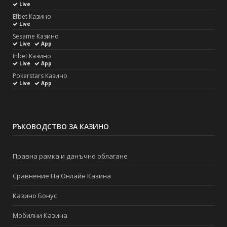
Live
Efbet Казино
Live
Sesame Казино
Live
App
Inbet Казино
Live
App
Pokerstars Казино
Live
App
РЪКОВОДСТВО ЗА КАЗИНО
Правна рамка и данъчно облагане
Сравнение На Онлайн Казина
Казино Бонус
Мобилни Казина