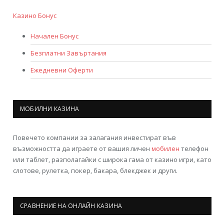
Казино Бонус
Начален Бонус
Безплатни Завъртания
Ежедневни Оферти
МОБИЛНИ КАЗИНА
Повечето компании за залагания инвестират във
възможността да играете от вашия личен
мобилен
телефон
или таблет, разполагайки с широка гама от казино игри, като
слотове, рулетка, покер, бакара, блекджек и други.
СРАВНЕНИЕ НА ОНЛАЙН КАЗИНА