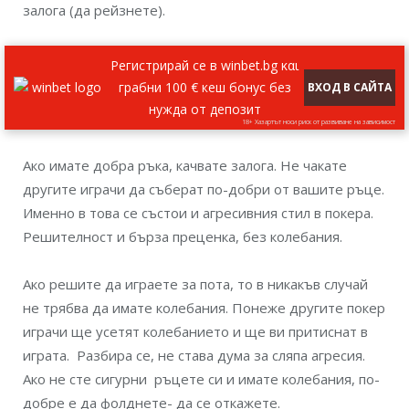
залога (да рейзнете).
Регистрирай се в winbet.bg και
грабни 100 € кеш бонус без
ВХОД В САЙТА
нужда от депозит
18+ Хазартът носи риск от развиване на зависимост
Ако имате добра ръка, качвате залога. Не чакате
другите играчи да съберат по-добри от вашите ръце.
Именно в това се състои и агресивния стил в покера.
Решителност и бърза преценка, без колебания.
Ако решите да играете за пота, то в никакъв случай
не трябва да имате колебания. Понеже другите покер
играчи ще усетят колебанието и ще ви притиснат в
играта. Разбира се, не става дума за сляпа агресия.
Ако не сте сигурни ръцете си и имате колебания, по-
добре е да фолднете- да се откажете.