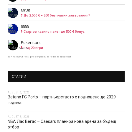
MrBit
До 2.500 € + 200 безплатни завъртания*
8888
Cтартов казино пакет до 500 € бонус
Pokerstars
над 20 игри
18+ Хазартът носи риск от развиване на зависимост
СТАТИИ
AUGUST 6, 2026
Betano FC Porto – партньорството е подновено до 2029
година
AUGUST 5, 2026
NBA Лас Вегас – Caesars планира нова арена за бъдещ
отбор