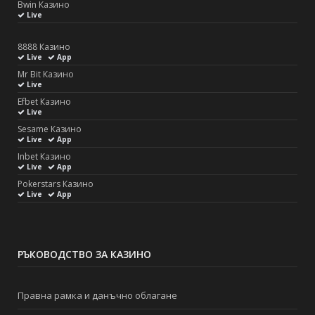
Bwin Казино
Live
8888 Казино
Live
App
Mr Bit Казино
Live
Efbet Казино
Live
Sesame Казино
Live
App
Inbet Казино
Live
App
Pokerstars Казино
Live
App
РЪКОВОДСТВО ЗА КАЗИНО
Правна рамка и данъчно облагане