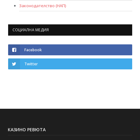
Законодателство (НАП)
СОЦИАЛНА МЕДИЯ
Facebook
Twitter
КАЗИНО РЕВЮТА