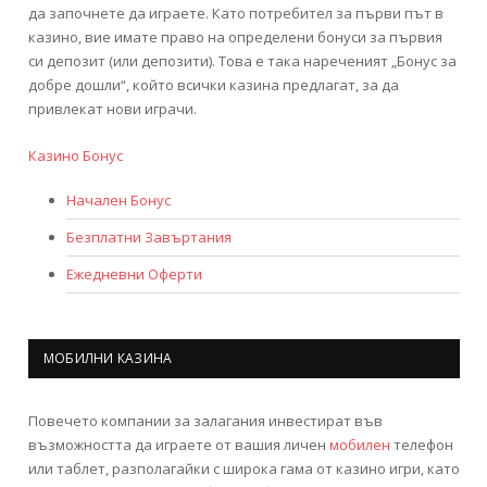
да започнете да играете. Като потребител за първи път в
казино, вие имате право на определени бонуси за първия
си депозит (или депозити). Това е така нареченият „Бонус за
добре дошли“, който всички казина предлагат, за да
привлекат нови играчи.
Казино Бонус
Начален Бонус
Безплатни Завъртания
Ежедневни Оферти
МОБИЛНИ КАЗИНА
Повечето компании за залагания инвестират във
възможността да играете от вашия личен
мобилен
телефон
или таблет, разполагайки с широка гама от казино игри, като