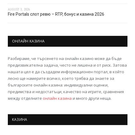
AUGUST 3, 2026
Fire Portals слот ревю – RTP, бонус и казина 2026
ОНЛАЙН КАЗИНА
Разбираме, че търсенето на онлайн казино може да бъде
предизвикателна задача, често не лишена и от риск. Затова
нашата цел е да създадем информационен портал, в който
лесно ще намерите всичко, което трябва да знаете за
българските онлайн казина: индивидуални оценки,
предимства и недостатъци, качество на игрите, сравнения
между отделните
онлайн казина
и много други неща.
КАЗИНА