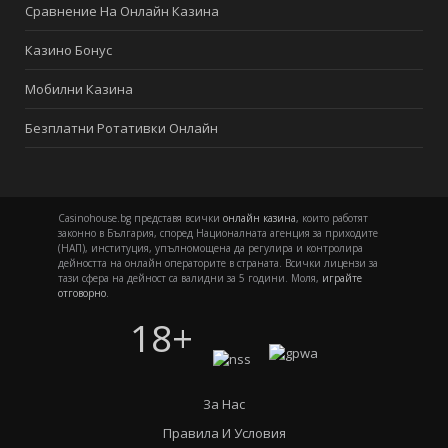
Сравнение На Онлайн Казина
Казино Бонус
Мобилни Казина
Безплатни Ротативки Онлайн
Casinohouse.bg представя всички
онлайн казина
, които работят
законно в България, според Националната агенция за приходите
(НАП), институция, упълномощена да регулира и контролира
дейността на онлайн операторите в страната. Всички лицензи за
тази сфера на дейност са валидни за 5 години. Моля,
играйте
отговорно
.
18+
За Нас
Правила И Условия