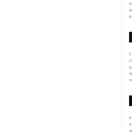
м
ш
р
С
с
у
п
п
Б
и
п