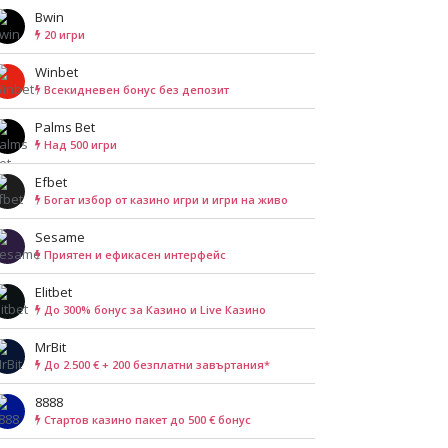
Bwin
Детайли
20 игри
Winbet
Детайли
Всекидневен бонус без депозит
Palms Bet
Детайли
Над 500 игри
Efbet
Детайли
Богат избор от казино игри и игри на живо
Sesame
Детайли
Приятен и ефикасен интерфейс
Elitbet
Детайли
До 300% бонус за Казино и Live Казино
MrBit
Детайли
До 2.500 € + 200 безплатни завъртания*
8888
Детайли
Cтартов казино пакет до 500 € бонус