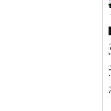
18
A
Н
Б
A
М
к
A
B
п