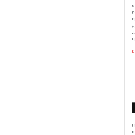
о
п
п
д
„
п
К
П
в