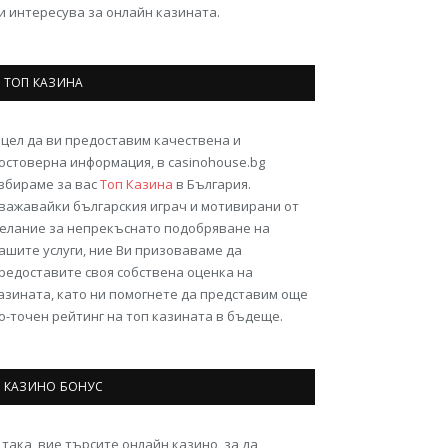
и интересува за онлайн казината.
ТОП КАЗИНА
 цел да ви предоставим качествена и
остоверна информация, в casinohouse.bg
збираме за вас
Топ Казина
в България.
важавайки българския играч и мотивирани от
елание за непрекъснато подобряване на
ашите услуги, ние Ви призоваваме да
редоставите своя собствена оценка на
азината, като ни помогнете да представим още
о-точен рейтинг на топ казината в бъдеще.
КАЗИНО БОНУС
 така, вие търсите онлайн казино, за да