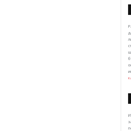
Р
д
л
с
щ
б
о
и
к
И
з
п