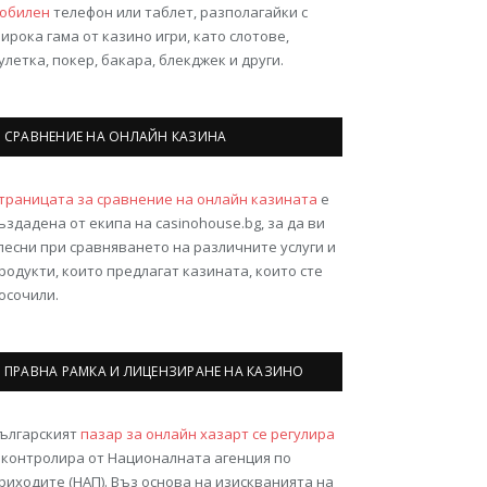
обилен
телефон или таблет, разполагайки с
ирока гама от казино игри, като слотове,
улетка, покер, бакара, блекджек и други.
СРАВНЕНИЕ НА ОНЛАЙН КАЗИНА
траницата за сравнение на онлайн казината
е
ъздадена от екипа на casinohouse.bg, за да ви
лесни при сравняването на различните услуги и
родукти, които предлагат казината, които сте
осочили.
ПРАВНА РАМКА И ЛИЦЕНЗИРАНЕ НА КАЗИНО
ългарският
пазар за онлайн хазарт се регулира
 контролира от Националната агенция по
риходите (НАП). Въз основа на изискванията на