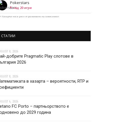
Pokerstars
Детайли
над 20 игри
+ Хазартът носи риск от развиване на зависимост
СТАТИИ
UGUST 8, 2026
ай-добрите Pragmatic Play слотове в
ългария 2026
UGUST 8, 2026
атематиката в хазарта – вероятности, RTP и
оефициенти
UGUST 6, 2026
etano FC Porto – партньорството е
одновено до 2029 година