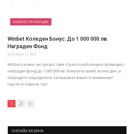
КАЗИНО ПРОМОЦИИ
Winbet Коледен Бонус: До 1 000 000 лв.
Награден Фонд
DECEMBER 19, 2023
Winbet казино ни предоставя страхотна Коледна промоция с
награден фонд до 1 000 000 лв. Бонусите валят всеки ден, а
наградите определено заслужават вашето внимание!
Научете повече тук!
Next
1
2
ОНЛАЙН КАЗИНА