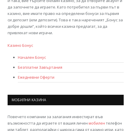
И така, вие търсите онлайн казино, за да отворите акаунт и
да започнете да играете. Като потребител за първи път в
казино, вие имате право на определени бонуси за първия
си депозит (или депозити). Това е така нареченият „Бонус за
добре дошли“, който всички казина предлагат, за да
привлекат нови играчи.
Казино Бонус
Начален Бонус
Безплатни Завъртания
Ежедневни Оферти
МОБИЛНИ КАЗИНА
Повечето компании за залагания инвестират във
възможността да играете от вашия личен
мобилен
телефон
или таблет, разполагайки с широка гама от казино игри, като