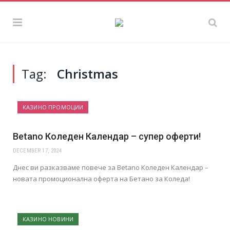
Tag:
Christmas
КАЗИНО ПРОМОЦИИ
Betano Коледен Календар – супер оферти!
DECEMBER 17, 2024
Днес ви разказваме повече за Betano Коледен Календар –
новата промоционална оферта на Бетано за Коледа!
КАЗИНО НОВИНИ