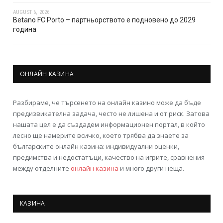
AUGUST 6, 2026
Betano FC Porto – партньорството е подновено до 2029
година
ОНЛАЙН КАЗИНА
Разбираме, че търсенето на онлайн казино може да бъде
предизвикателна задача, често не лишена и от риск. Затова
нашата цел е да създадем информационен портал, в който
лесно ще намерите всичко, което трябва да знаете за
българските онлайн казина: индивидуални оценки,
предимства и недостатъци, качество на игрите, сравнения
между отделните
онлайн казина
и много други неща.
КАЗИНА