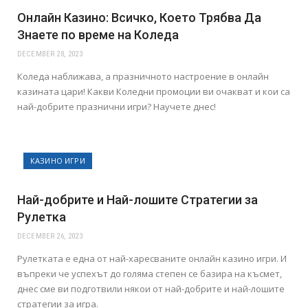
Онлайн Казино: Всичко, Което Трябва Да
Знаете по време на Коледа
DECEMBER 28, 2023
Коледа наближава, а празничното настроение в онлайн
казината цари! Какви Коледни промоции ви очакват и кои са
най-добрите празнични игри? Научете днес!
КАЗИНО ИГРИ
Най-добрите и Най-лошите Стратегии за
Рулетка
DECEMBER 26, 2023
Рулетката е една от най-харесваните онлайн казино игри. И
въпреки че успехът до голяма степен се базира на късмет,
днес сме ви подготвили някои от най-добрите и най-лошите
стратегии за игра.