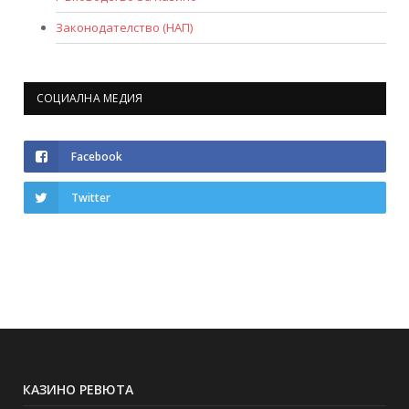
Законодателство (НАП)
СОЦИАЛНА МЕДИЯ
Facebook
Twitter
КАЗИНО РЕВЮТА