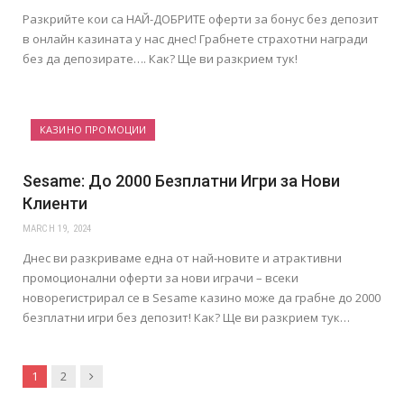
Разкрийте кои са НАЙ-ДОБРИТЕ оферти за бонус без депозит
в онлайн казината у нас днес! Грабнете страхотни награди
без да депозирате…. Как? Ще ви разкрием тук!
КАЗИНО ПРОМОЦИИ
Sesame: До 2000 Безплатни Игри за Нови
Клиенти
MARCH 19, 2024
Днес ви разкриваме една от най-новите и атрактивни
промоционални оферти за нови играчи – всеки
новорегистрирал се в Sesame казино може да грабне до 2000
безплатни игри без депозит! Как? Ще ви разкрием тук…
Next
1
2