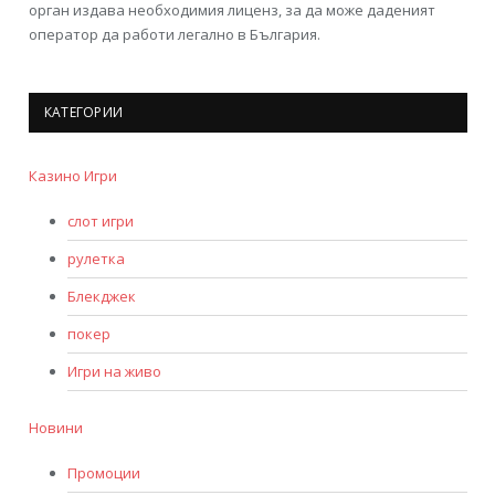
орган издава необходимия лиценз, за да може даденият
оператор да работи легално в България.
КАТЕГОРИИ
Казино Игри
слот игри
рулетка
Блекджек
покер
Игри на живо
Новини
Промоции