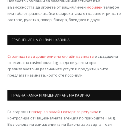
Повечето компании за залагания инвестират във
възможността да играете от вашия личен
мобилен
телефон
или таблет, разполагайки с широка гама от казино игри, като
слотове, рулетка, покер, бакара, блекджек и други.
СРАВНЕНИЕ НА ОНЛАЙН КАЗИНА
Страницата за сравнение на онлайн казината
е създадена
от екипа на casinohouse.bg, за да ви улесни при
сравняването на различните услуги и продукти, които
предлагат казината, които сте посочили.
ПРАВНА РАМКА И ЛИЦЕНЗИРАНЕ НА КАЗИНО
Българският
пазар за онлайн хазарт се регулира
и
контролира от Националната агенция по приходите (НАП).
Въз основа на изискванията на Закона за хазарта, този