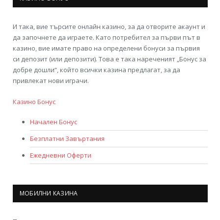
И така, вие търсите онлайн казино, за да отворите акаунт и
да започнете да играете. Като потребител за първи път в
казино, вие имате право на определени бонуси за първия
си депозит (или депозити). Това е така нареченият „Бонус за
добре дошли“, който всички казина предлагат, за да
привлекат нови играчи.
Казино Бонус
Начален Бонус
Безплатни Завъртания
Ежедневни Оферти
МОБИЛНИ КАЗИНА