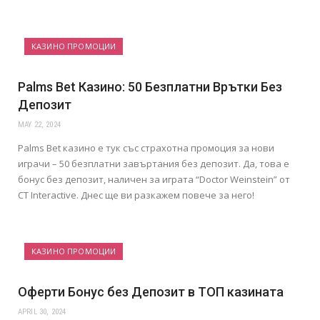
КАЗИНО ПРОМОЦИИ
Palms Bet Казино: 50 Безплатни Врътки Без
Депозит
MAY 22, 2024
Palms Bet казино е тук със страхотна промоция за нови
играчи – 50 безплатни завъртания без депозит. Да, това е
бонус без депозит, наличен за играта “Doctor Weinstein” от
CT Interactive. Днес ще ви разкажем повече за него!
КАЗИНО ПРОМОЦИИ
Оферти Бонус без Депозит в ТОП казината
APRIL 30, 2024