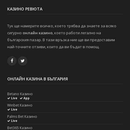
КАЗИНО РЕВЮТА
Тук ще намерите всичко, което трябва да знаете за всяко
сигурно
онлайн казино
, което работи легално на
българския пазар. В тази връзка ние ще ви предоставим
най-точните отзиви, които да ви бъдат в помощ.
Facebook
Twitter
ОНЛАЙН КАЗИНА В БЪЛГАРИЯ
Betano Казино
Live
App
Winbet Казино
Live
Palms Bet Казино
Live
Bet365 Казино