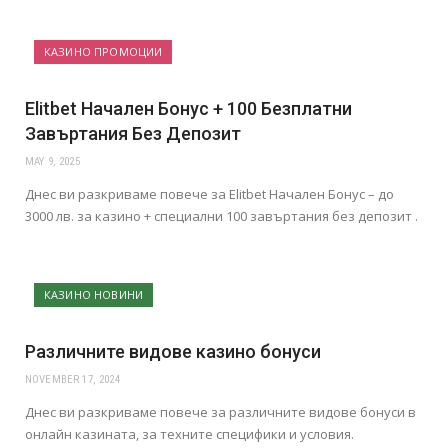
КАЗИНО ПРОМОЦИИ
Elitbet Начален Бонус + 100 Безплатни
Завъртания Без Депозит
MAY 9, 2025
Днес ви разкриваме повече за Elitbet Начален Бонус – до
3000 лв. за казино + специални 100 завъртания без депозит .
КАЗИНО НОВИНИ
Различните видове казино бонуси
NOVEMBER 17, 2024
Днес ви разкриваме повече за различните видове бонуси в
онлайн казината, за техните специфики и условия.