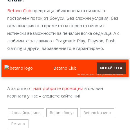
Betano Club
превръща обикновената ви игра в
постоянен поток от бонуси. Без сложни условия, без
ограничения във времето на първото ниво и с
истински възможности за печалби всяка седмица. А с
любимите заглавия от Pragmatic Play, Playson, Push
Gaming и други, забавлението е гарантирано.
Betano Club
ИГРАЙ CЕГА
18+ Хазартът носи риск от развиване на зависимост
А за още от
най-добрите промоции
в онлайн
казината у нас – следете сайта ни!
#онлайнказино
Betano бонус
Betano Казино
Бетано