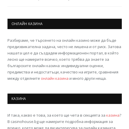
ОНЛАЙН КАЗИНА
Разбираме, че търсенето на онлайн казино може да бъде
предизвикателна задача, често не лишена и от риск. Затова
нашата цел е да създадем информационен портал, в който
лесно ще намерите всичко, което трябва да знаете за
българските онлайн казина: индивидуални оценки,
предимства и недостатъци, качество на игрите, сравнения
между отделните
онлайн казина
и много други неща.
КАЗИНА
И така, какво е това, за което ще чета в секцията за
казина
?
В casinohouse.bg ще намерите подробна информация за
всичко, което може да ви интересува за онлайн казината.