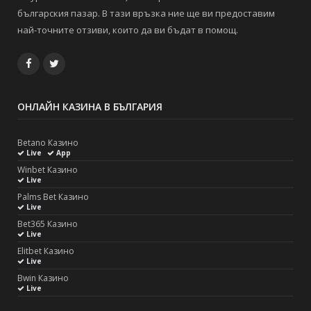
българския пазар. В тази връзка ние ще ви предоставим
най-точните отзиви, които да ви бъдат в помощ.
Facebook
Twitter
ОНЛАЙН КАЗИНА В БЪЛГАРИЯ
Betano Казино
Live
App
Winbet Казино
Live
Palms Bet Казино
Live
Bet365 Казино
Live
Elitbet Казино
Live
Bwin Казино
Live