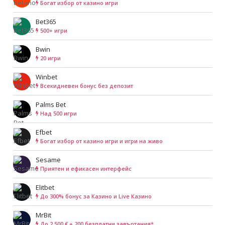
Богат избор от казино игри
Bet365
500+ игри
Bwin
20 игри
Winbet
Всекидневен бонус без депозит
Palms Bet
Над 500 игри
Efbet
Богат избор от казино игри и игри на живо
Sesame
Приятен и ефикасен интерфейс
Elitbet
До 300% бонус за Казино и Live Казино
MrBit
До 2.500 € + 200 безплатни завъртания*