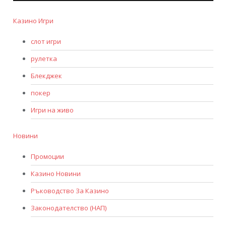
Казино Игри
слот игри
рулетка
Блекджек
покер
Игри на живо
Новини
Промоции
Казино Новини
Ръководство За Казино
Законодателство (НАП)