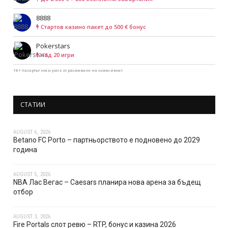
8888
Cтартов казино пакет до 500 € бонус
Pokerstars
над 20 игри
18+ Хазартът носи риск от развиване на зависимост
СТАТИИ
AUGUST 6, 2026
Betano FC Porto – партньорството е подновено до 2029
година
AUGUST 5, 2026
NBA Лас Вегас – Caesars планира нова арена за бъдещ
отбор
AUGUST 3, 2026
Fire Portals слот ревю – RTP, бонус и казина 2026