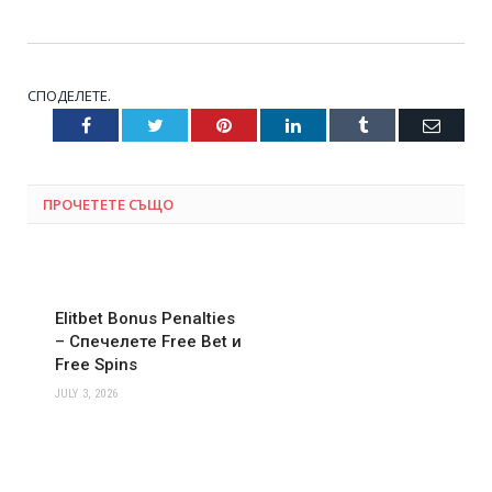
СПОДЕЛЕТЕ.
Facebook
Twitter
Pinterest
LinkedIn
Tumblr
Email
ПРОЧЕТЕТЕ СЪЩО
Elitbet Bonus Penalties
– Спечелете Free Bet и
Free Spins
JULY 3, 2026