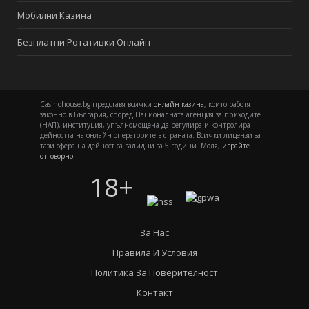
Мобилни Казина
Безплатни Ротативки Онлайн
Casinohouse.bg представя всички
онлайн казина
, които работят
законно в България, според Националната агенция за приходите
(НАП), институция, упълномощена да регулира и контролира
дейността на онлайн операторите в страната. Всички лицензи за
тази сфера на дейност са валидни за 5 години. Моля,
играйте
отговорно
.
18+
За Нас
Правила И Условия
Политика За Поверителност
Контакт