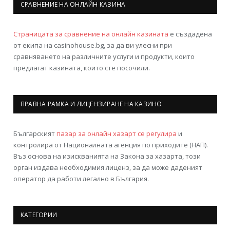
СРАВНЕНИЕ НА ОНЛАЙН КАЗИНА
Страницата за сравнение на онлайн казината
е създадена
от екипа на casinohouse.bg, за да ви улесни при
сравняването на различните услуги и продукти, които
предлагат казината, които сте посочили.
ПРАВНА РАМКА И ЛИЦЕНЗИРАНЕ НА КАЗИНО
Българският
пазар за онлайн хазарт се регулира
и
контролира от Националната агенция по приходите (НАП).
Въз основа на изискванията на Закона за хазарта, този
орган издава необходимия лиценз, за да може даденият
оператор да работи легално в България.
КАТЕГОРИИ