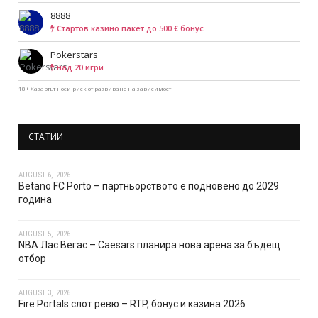
8888
Cтартов казино пакет до 500 € бонус
Pokerstars
над 20 игри
18+ Хазартът носи риск от развиване на зависимост
СТАТИИ
AUGUST 6, 2026
Betano FC Porto – партньорството е подновено до 2029
година
AUGUST 5, 2026
NBA Лас Вегас – Caesars планира нова арена за бъдещ
отбор
AUGUST 3, 2026
Fire Portals слот ревю – RTP, бонус и казина 2026