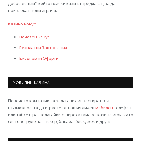
добре дошли“, който всички казина предлагат, за да
привлекат нови играчи.
Казино Бонус
Начален Бонус
Безплатни Завъртания
Ежедневни Оферти
МОБИЛНИ КАЗИНА
Повечето компании за залагания инвестират във
възможността да играете от вашия личен
мобилен
телефон
или таблет, разполагайки с широка гама от казино игри, като
слотове, рулетка, покер, бакара, блекджек и други.