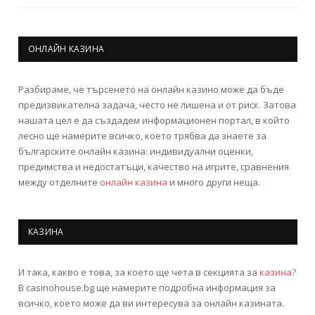
ОНЛАЙН КАЗИНА
Разбираме, че търсенето на онлайн казино може да бъде
предизвикателна задача, често не лишена и от риск. Затова
нашата цел е да създадем информационен портал, в който
лесно ще намерите всичко, което трябва да знаете за
българските онлайн казина: индивидуални оценки,
предимства и недостатъци, качество на игрите, сравнения
между отделните
онлайн казина
и много други неща.
КАЗИНА
И така, какво е това, за което ще чета в секцията за
казина
?
В casinohouse.bg ще намерите подробна информация за
всичко, което може да ви интересува за онлайн казината.