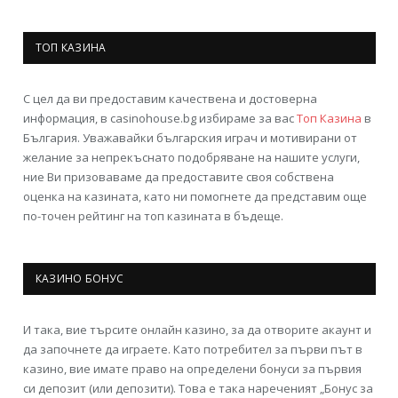
ТОП КАЗИНА
С цел да ви предоставим качествена и достоверна
информация, в casinohouse.bg избираме за вас
Топ Казина
в
България. Уважавайки българския играч и мотивирани от
желание за непрекъснато подобряване на нашите услуги,
ние Ви призоваваме да предоставите своя собствена
оценка на казината, като ни помогнете да представим още
по-точен рейтинг на топ казината в бъдеще.
КАЗИНО БОНУС
И така, вие търсите онлайн казино, за да отворите акаунт и
да започнете да играете. Като потребител за първи път в
казино, вие имате право на определени бонуси за първия
си депозит (или депозити). Това е така нареченият „Бонус за