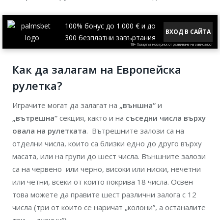
100% бонус до 1.000 € и до
ВХОД В САЙТА
300 безплатни завъртания
18+ Хазартът носи риск от развиване на зависимост
Как да залагам на Европейска
рулетка?
Играчите могат да залагат на
„външна“
и
„вътрешна“
секция, както и на
съседни числа върху
овала на
рулетката
. Вътрешните залози са на
отделни числа, които са близки едно до друго върху
масата, или на групи до шест числа. Външните залози
са на червено или черно, високи или ниски, нечетни
или четни, всеки от които покрива 18 числа. Освен
това можете да правите шест различни залога с 12
числа (три от които се наричат „колони”, а останалите