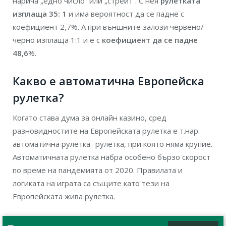
нарича „едно число“ или „стрейт“. С нея
рулетката
изплаща 35: 1
и има вероятност да се падне с
коефициент 2,7%. А при външните залози червено/
черно изплаща 1:1 и е с
коефициент да се падне
48,6
%.
Какво е автоматична Европейска
рулетка?
Когато става дума за онлайн казино, сред
разновидностите на Европейската рулетка е т.нар.
автоматична рулетка- рулетка, при която няма крупие.
Автоматичната рулетка набра особено бързо скорост
по време на пандемията от 2020. Правилата и
логиката на играта са същите като тези на
Европейската жива рулетка.