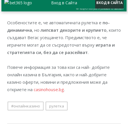
Вход в Сайта
ВХОД В САЙТА
18+ Хазартът носи риск от развиване на зависимост
Особеностите е, че автоматичната рулетка е
по-
динамична
, но
липсват декорите и крупието
, които
създават Вегас усещането. Предимството е, че
играчите могат да се съсредоточат върху
играта и
стратегията си, без да се разсейват
.
Повече информация за това кои са най- добрите
онлайн казина в България, както и най-добрите
казино оферти, новини и предложения може да
откриете на
casinohouse.bg
.
#онлайнказино
рулетка