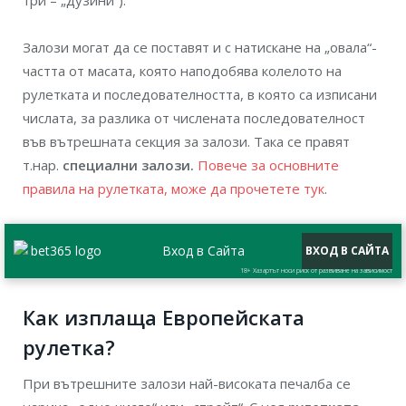
три – „дузини”).
Залози могат да се поставят и с натискане на „овала“-
частта от масата, която наподобява колелото на
рулетката и последователността, в която са изписани
числата, за разлика от числената последователност
във вътрешната секция за залози. Така се правят
т.нар.
специални залози.
Повече за основните
правила на рулетката, може да прочетете тук
.
Вход в Сайта
ВХОД В САЙТА
18+ Хазартът носи риск от развиване на зависимост
Как изплаща Европейската
рулетка?
При вътрешните залози най-високата печалба се