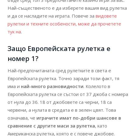
бъде сред топ 3 предпочитаните казино игри за вас.
Най-същественото е да изберете вашия вид рулетка
и да се насладите на играта. Повече за
видовете
рулетки и техните особености, може да прочетете
тук на
.
Защо Европейската рулетка е
номер 1?
Най-предпочитаната сред рулетките в света е
Европейската рулетка. Точно заради този факт, тя
има и
най-много разновидности
. Колелото в
Европейската рулетка се състои от 37 джоба с номера
от нула до 36. 18 от джобовете са черни, 18 са
червени, а нулата в средата е в зелен цвят. Това
означава, че
играчите имат по-добри шансове в
сравнение с другите маси за рулетка
, като
Американска рулетка, която е с повече джобове.