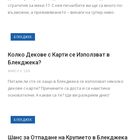
стратегия за меки 17. С нея печалбите ви ще са много по-
възможни, а преживяването – винаги на супер ниво.
БЛЕКДЖЕК
Колко Декове с Карти се Използват в
Блекджека?
MARCH 4, 2024
Питали ли сте се защо в блекджека се използват няколко
декове с карти? Причините са доста и са наистина
основателни. А какви са те? Ще ви разкрием днес!
БЛЕКДЖЕК
Шанс за Отпадане на Крупието в Блекджека