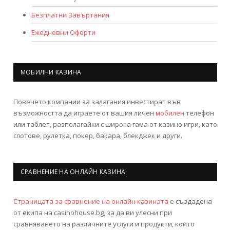
Безплатни Завъртания
Ежедневни Оферти
МОБИЛНИ КАЗИНА
Повечето компании за залагания инвестират във
възможността да играете от вашия личен
мобилен
телефон
или таблет, разполагайки с широка гама от казино игри, като
слотове, рулетка, покер, бакара, блекджек и други.
СРАВНЕНИЕ НА ОНЛАЙН КАЗИНА
Страницата за сравнение на онлайн казината
е създадена
от екипа на casinohouse.bg, за да ви улесни при
сравняването на различните услуги и продукти, които