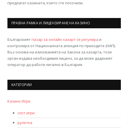
предлагат казината, които сте посочили.
ПРАВНА РАМКА И ЛИЦЕНЗИРАНЕ НА КАЗИНО
Българският
пазар за онлайн хазарт се регулира
и
контролира от Националната агенция по приходите (НАП).
Въз основа на изискванията на Закона за хазарта, този
орган издава необходимия лиценз, за да може даденият
оператор да работи легално в България.
КАТЕГОРИИ
Казино Игри
слот игри
рулетка