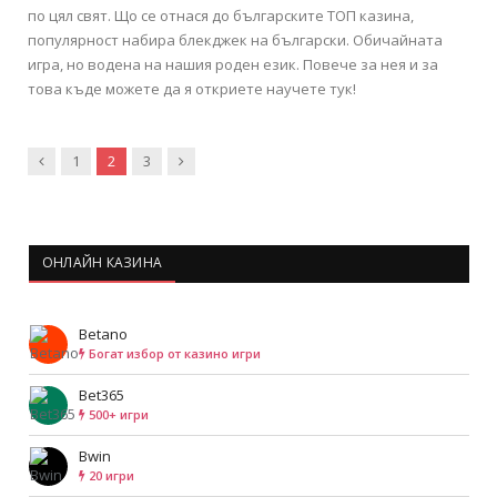
по цял свят. Що се отнася до българските ТОП казина,
популярност набира блекджек на български. Обичайната
игра, но водена на нашия роден език. Повече за нея и за
това къде можете да я откриете научете тук!
Previous
Next
1
2
3
ОНЛАЙН КАЗИНА
Betano
Богат избор от казино игри
Bet365
500+ игри
Bwin
20 игри