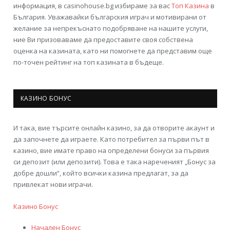
информация, в casinohouse.bg избираме за вас
Топ Казина
в
България. Уважавайки българския играч и мотивирани от
желание за непрекъснато подобряване на нашите услуги,
ние Ви призоваваме да предоставите своя собствена
оценка на казината, като ни помогнете да представим още
по-точен рейтинг на топ казината в бъдеще.
КАЗИНО БОНУС
И така, вие търсите онлайн казино, за да отворите акаунт и
да започнете да играете. Като потребител за първи път в
казино, вие имате право на определени бонуси за първия
си депозит (или депозити). Това е така нареченият „Бонус за
добре дошли“, който всички казина предлагат, за да
привлекат нови играчи.
Казино Бонус
Начален Бонус