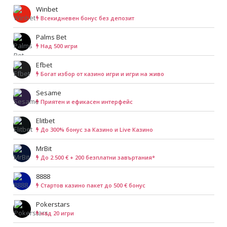
Winbet
Всекидневен бонус без депозит
Palms Bet
Над 500 игри
Efbet
Богат избор от казино игри и игри на живо
Sesame
Приятен и ефикасен интерфейс
Elitbet
До 300% бонус за Казино и Live Казино
MrBit
До 2.500 € + 200 безплатни завъртания*
8888
Cтартов казино пакет до 500 € бонус
Pokerstars
над 20 игри