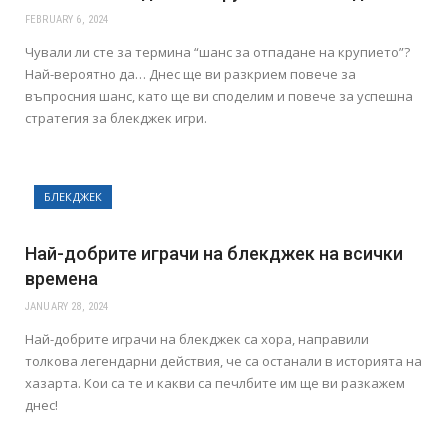
FEBRUARY 6, 2024
Чували ли сте за термина “шанс за отпадане на крупието”?
Най-вероятно да… Днес ще ви разкрием повече за
въпросния шанс, като ще ви споделим и повече за успешна
стратегия за блекджек игри.
БЛЕКДЖЕК
Най-добрите играчи на блекджек на всички
времена
JANUARY 28, 2024
Най-добрите играчи на блекджек са хора, направили
толкова легендарни действия, че са останали в историята на
хазарта. Кои са те и какви са печлбите им ще ви разкажем
днес!