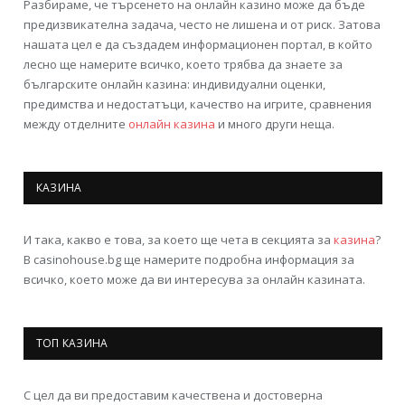
Разбираме, че търсенето на онлайн казино може да бъде
предизвикателна задача, често не лишена и от риск. Затова
нашата цел е да създадем информационен портал, в който
лесно ще намерите всичко, което трябва да знаете за
българските онлайн казина: индивидуални оценки,
предимства и недостатъци, качество на игрите, сравнения
между отделните
онлайн казина
и много други неща.
КАЗИНА
И така, какво е това, за което ще чета в секцията за
казина
?
В casinohouse.bg ще намерите подробна информация за
всичко, което може да ви интересува за онлайн казината.
ТОП КАЗИНА
С цел да ви предоставим качествена и достоверна