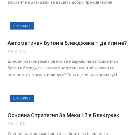
вариант на Блекджек за вашето добро преживяване!
БЛЕКДЖЕК
Автоматичен бутон в блекджека – да или не?
MAY 25, 2024
Днес ви разкриваме повече за нашумелия автоматичен
бутон в блекджек – какво представлява той и какви са
основните плюсове и минуси? Това ще ви разкажем тук!
БЛЕКДЖЕК
Основна Стратегия За Меки 17 в Блекджек
MAY 14, 2024
Днес ви разкриваме една от тайните на блекджека –