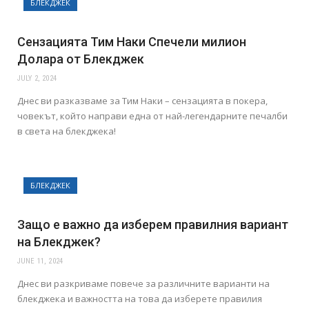
БЛЕКДЖЕК
Сензацията Тим Наки Спечели милион
Долара от Блекджек
JULY 2, 2024
Днес ви разказваме за Тим Наки – сензацията в покера,
човекът, който направи една от най-легендарните печалби
в света на блекджека!
БЛЕКДЖЕК
Защо е важно да изберем правилния вариант
на Блекджек?
JUNE 11, 2024
Днес ви разкриваме повече за различните варианти на
блекджека и важността на това да изберете правилия