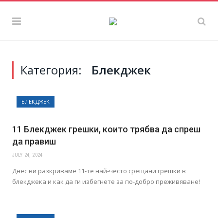
Категория:
Блекджек
БЛЕКДЖЕК
11 Блекджек грешки, които трябва да спреш
да правиш
JULY 24, 2024
Днес ви разкриваме 11-те най-често срещани грешки в
блекджека и как да ги избегнете за по-добро преживяване!