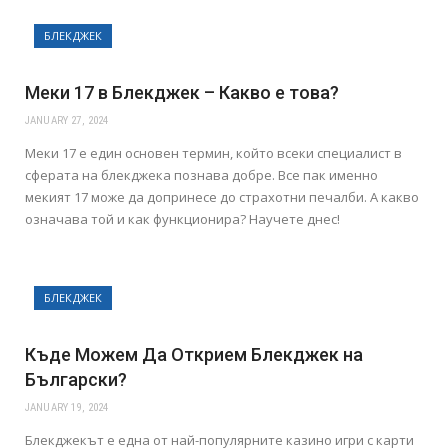
БЛЕКДЖЕК
Меки 17 в Блекджек – Какво е това?
JANUARY 27, 2024
Меки 17 е един основен термин, който всеки специалист в
сферата на блекджека познава добре. Все пак именно
мекият 17 може да допринесе до страхотни печалби. А какво
означава той и как функционира? Научете днес!
БЛЕКДЖЕК
Къде Можем Да Открием Блекджек на
Български?
JANUARY 19, 2024
Блекджекът е една от най-популярните казино игри с карти