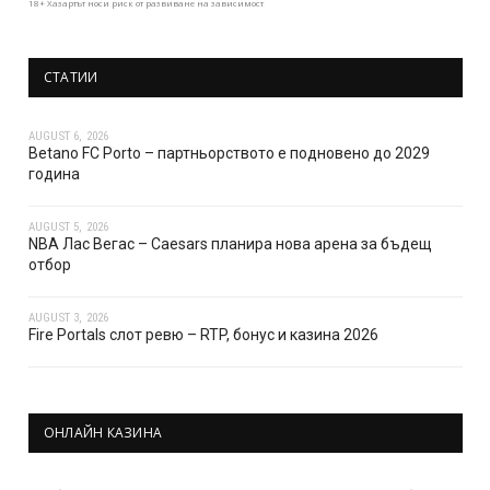
18+ Хазартът носи риск от развиване на зависимост
СТАТИИ
AUGUST 6, 2026
Betano FC Porto – партньорството е подновено до 2029
година
AUGUST 5, 2026
NBA Лас Вегас – Caesars планира нова арена за бъдещ
отбор
AUGUST 3, 2026
Fire Portals слот ревю – RTP, бонус и казина 2026
ОНЛАЙН КАЗИНА